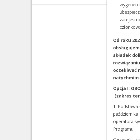
wygener
ubezpiecz
zarejestr
członkows
Od roku 202
obsługujemy
składek dol
rozwiązaniu
oczekiwać n
natychmiast
Opcja I: OB
(zakres ter
1. Podstawa 
października
operatora sy
Programu.
Czynności za