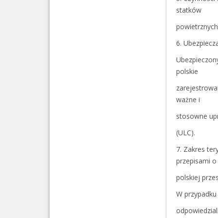
statków
powietrznyc
6. Ubezpiecz
Ubezpieczony
polskie
zarejestrowa
ważne i
stosowne upr
(ULC).
7. Zakres ter
przepisami o
polskiej prze
W przypadku
odpowiedzial