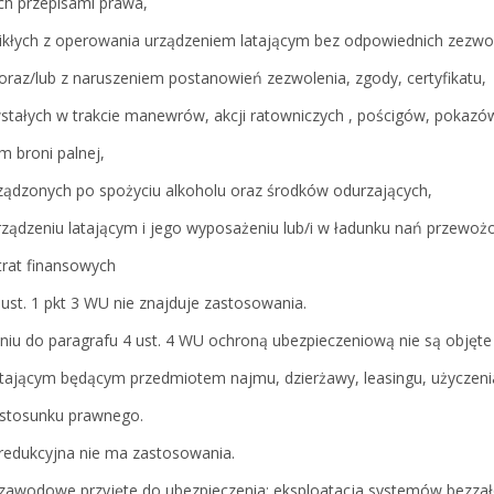
ch przepisami prawa,
ikłych z operowania urządzeniem latającym bez odpowiednich zezwol
 oraz/lub z naruszeniem postanowień zezwolenia, zgody, certyfikatu,
stałych w trakcie manewrów, akcji ratowniczych , pościgów, pokaz
em broni palnej,
ządzonych po spożyciu alkoholu oraz środków odurzających,
rządzeniu latającym i jego wyposażeniu lub/i w ładunku nań przewo
trat finansowych
 ust. 1 pkt 3 WU nie znajduje zastosowania.
eniu do paragrafu 4 ust. 4 WU ochroną ubezpieczeniową nie są objęt
atającym będącym przedmiotem najmu, dzierżawy, leasingu, użyczeni
stosunku prawnego.
 redukcyjna nie ma zastosowania.
 zawodowe przyjęte do ubezpieczenia: eksploatacja systemów bezz