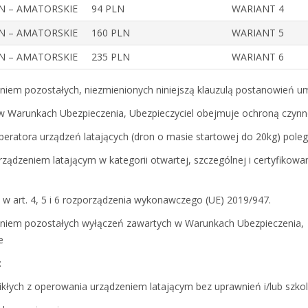
LN – AMATORSKIE
94 PLN
WARIANT 4
LN – AMATORSKIE
160 PLN
WARIANT 5
LN – AMATORSKIE
235 PLN
WARIANT 6
niem pozostałych, niezmienionych niniejszą klauzulą postanowień 
w Warunkach Ubezpieczenia, Ubezpieczyciel obejmuje ochroną czynn
ratora urządzeń latających (dron o masie startowej do 20kg) poleg
ządzeniem latającym w kategorii otwartej, szczególnej i certyfikowa
w art. 4, 5 i 6 rozporządzenia wykonawczego (UE) 2019/947.
niem pozostałych wyłączeń zawartych w Warunkach Ubezpieczenia,
e
:
ikłych z operowania urządzeniem latającym bez uprawnień i/lub szko