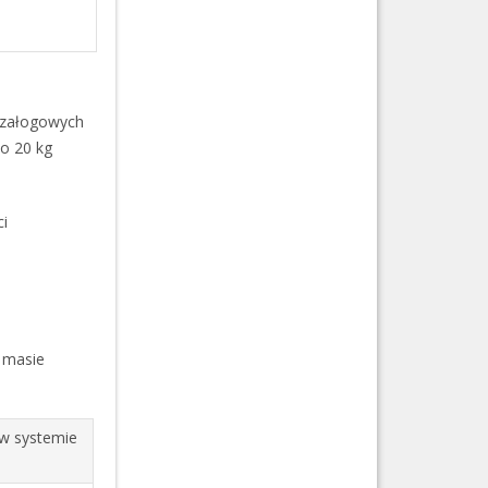
zzałogowych
o 20 kg
ci
 masie
w systemie