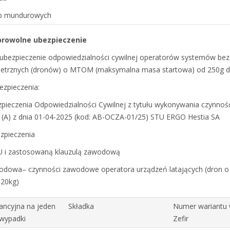
żb mundurowych
obrowolne ubezpieczenie
ubezpieczenie odpowiedzialności cywilnej operatorów systemów be
ietrznych (dronów) o MTOM (maksymalna masa startowa) od 250g d
zpieczenia:
pieczenia Odpowiedzialności Cywilnej z tytułu wykonywania czynnoś
A) z dnia 01-04-2025 (kod: AB-OCZA-01/25) STU ERGO Hestia SA
ezpieczenia
U i zastosowaną klauzulą zawodową
odowa– czynności zawodowe operatora urządzeń latających (dron o
 20kg)
ncyjna na jeden
Składka
Numer wariantu 
 wypadki
Zefir