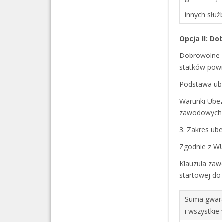
innych słu
Opcja II: D
Dobrowolne 
statków pow
Podstawa ube
Warunki Ubez
zawodowych (
3. Zakres ub
Zgodnie z W
Klauzula zaw
startowej do
Suma gwara
i wszystkie