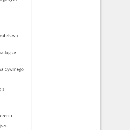
watelstwo
iadające
wa Cywilnego
e z
czeniu
jsze