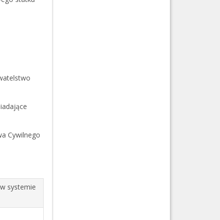
watelstwo
iadające
wa Cywilnego
 w systemie