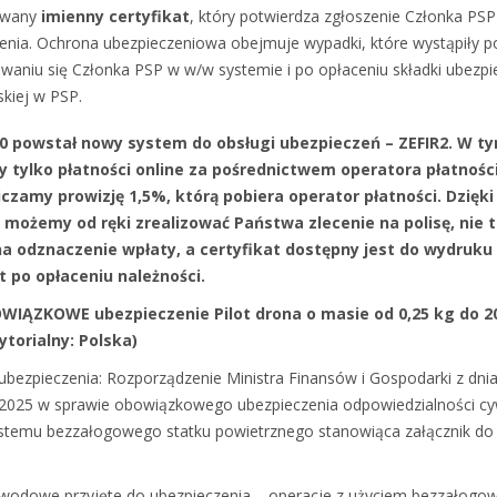
owany
imienny certyfikat
, który potwierdza zgłoszenie Członka PSP
enia. Ochrona ubezpieczeniowa obejmuje wypadki, które wystąpiły p
owaniu się Członka PSP w w/w systemie i po opłaceniu składki ubezpi
kiej w PSP.
0 powstał nowy system do obsługi ubezpieczeń – ZEFIR2. W t
 tylko płatności online za pośrednictwem operatora płatności
iczamy prowizję 1,5%, którą pobiera operator płatności. Dzięk
 możemy od ręki zrealizować Państwa zlecenie na polisę, nie 
a odznaczenie wpłaty, a certyfikat dostępny jest do wydruku
 po opłaceniu należności.
OWIĄZKOWE ubezpieczenie Pilot drona o masie od 0,25 kg do 2
ytorialny: Polska)
ubezpieczenia: Rozporządzenie Ministra Finansów i Gospodarki z dni
 2025 w sprawie obowiązkowego ubezpieczenia odpowiedzialności cy
stemu bezzałogowego statku powietrznego stanowiąca załącznik do 
wodowe przyjęte do ubezpieczenia – operacje z użyciem bezzałogo