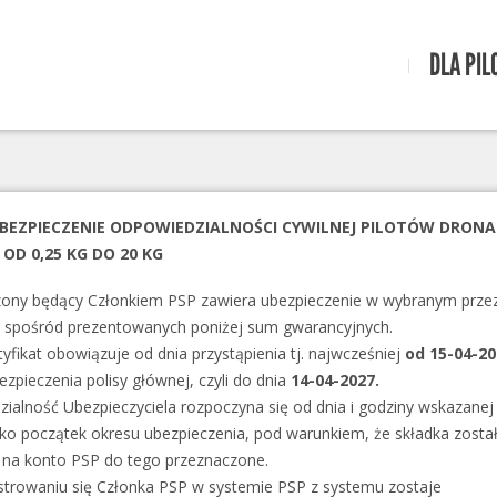
DLA PIL
EZPIECZENIE ODPOWIEDZIALNOŚCI CYWILNEJ PILOTÓW DRONA
OD 0,25 KG DO 20 KG
ony będący Członkiem PSP zawiera ubezpieczenie w wybranym przez
, spośród prezentowanych poniżej sum gwarancyjnych.
yfikat obowiązuje od dnia przystąpienia tj. najwcześniej
od 15-04-20
ezpieczenia polisy głównej, czyli do dnia
14-04-2027.
ialność Ubezpieczyciela rozpoczyna się od dnia i godziny wskazanej
jako początek okresu ubezpieczenia, pod warunkiem, że składka zosta
na konto PSP do tego przeznaczone.
strowaniu się Członka PSP w systemie PSP z systemu zostaje