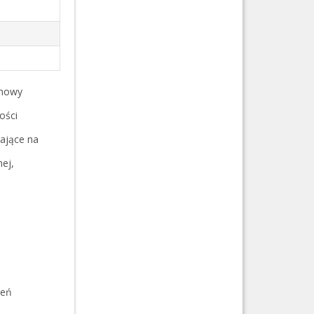
umowy
ości
ające na
nej,
leń