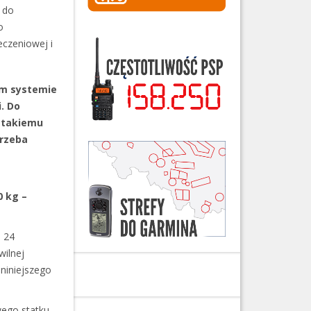
 do
o
eczeniowej i
ym systemie
. Do
i takiemu
trzeba
0 kg –
a 24
wilnej
niniejszego
wego statku