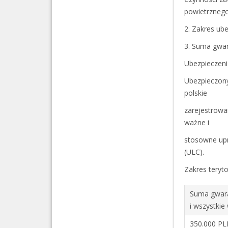
powietrznego
2. Zakres ub
3. Suma gwar
Ubezpieczeni
Ubezpieczony
polskie
zarejestrowa
ważne i
stosowne upr
(ULC).
Zakres teryto
Suma gwara
i wszystkie
350.000 P