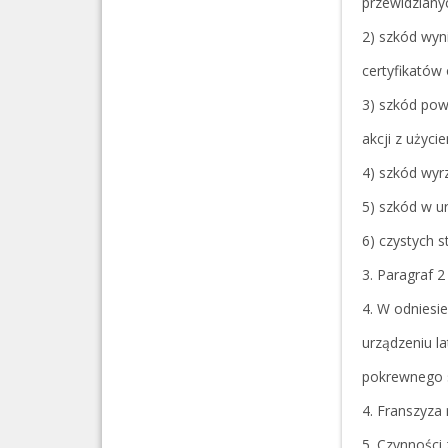
przewidziany
2) szkód wyn
certyfikatów
3) szkód pow
akcji z użyci
4) szkód wyr
5) szkód w u
6) czystych s
3. Paragraf 2
4. W odniesi
urządzeniu l
pokrewnego 
4. Franszyza
5. Czynności