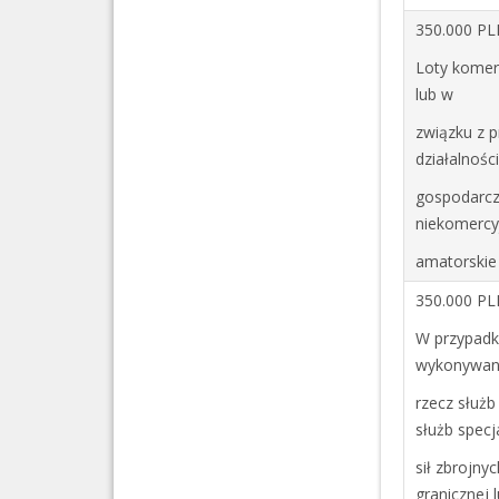
350.000 PL
Loty komer
lub w
związku z 
działalnośc
gospodarcz
niekomercy
amatorskie
350.000 PL
W przypadk
wykonywan
rzecz służb
służb specj
sił zbrojnych
granicznej 