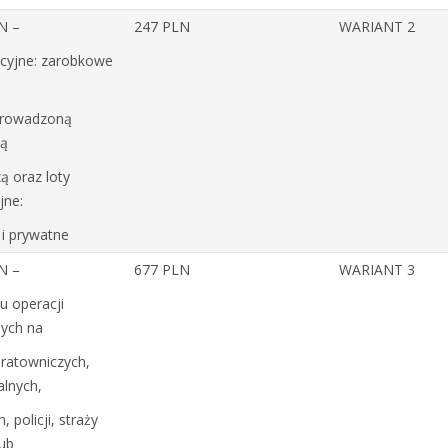
N –
247 PLN
WARIANT 2
cyjne: zarobkowe
prowadzoną
ią
ą oraz loty
jne:
 i prywatne
N –
677 PLN
WARIANT 3
u operacji
ych na
 ratowniczych,
alnych,
, policji, straży
lub