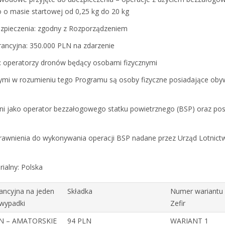
 o masie startowej od 0,25 kg do 20 kg
ezpieczenia: zgodny z Rozporządzeniem
ancyjna: 350.000 PLN na zdarzenie
: operatorzy dronów będący osobami fizycznymi
mi w rozumieniu tego Programu są osoby fizyczne posiadające oby
ni jako operator bezzałogowego statku powietrznego (BSP) oraz pos
awnienia do wykonywania operacji BSP nadane przez Urząd Lotnict
rialny: Polska
ncyjna na jeden
Składka
Numer wariantu
 wypadki
Zefir
LN – AMATORSKIE
94 PLN
WARIANT 1