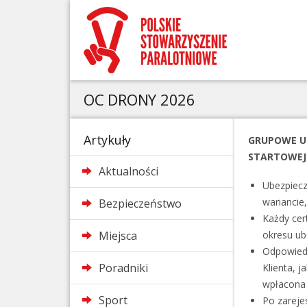
OC DRONY 2026
Artykuły
GRUPOWE UB
STARTOWEJ 
Aktualności
Ubezpiecz
wariancie
Bezpieczeństwo
Każdy cert
Miejsca
okresu ub
Odpowiedz
Poradniki
Klienta, 
wpłacona 
Sport
Po zareje