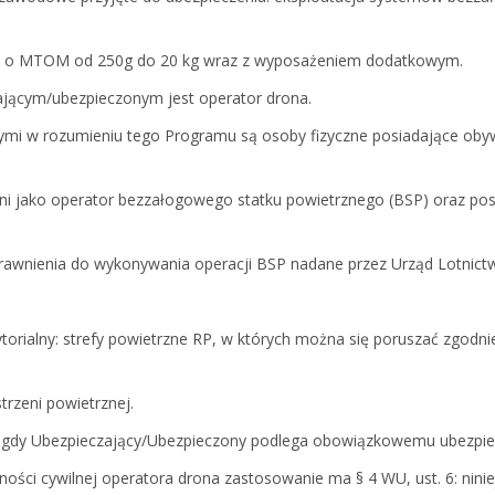
h o MTOM od 250g do 20 kg wraz z wyposażeniem dodatkowym.
ającym/ubezpieczonym jest operator drona.
mi w rozumieniu tego Programu są osoby fizyczne posiadające oby
ni jako operator bezzałogowego statku powietrznego (BSP) oraz pos
awnienia do wykonywania operacji BSP nadane przez Urząd Lotnict
ytorialny: strefy powietrzne RP, w których można się poruszać zgodni
strzeni powietrznej.
 gdy Ubezpieczający/Ubezpieczony podlega obowiązkowemu ubezpie
ności cywilnej operatora drona zastosowanie ma § 4 WU, ust. 6: ninie