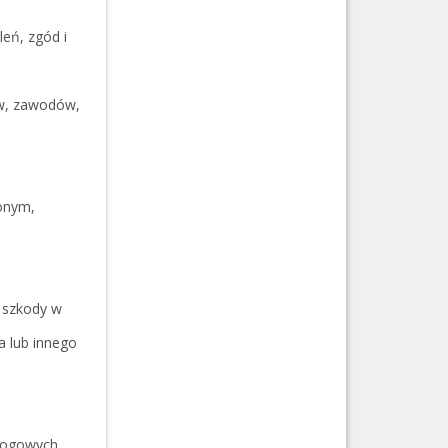
eń, zgód i
ów, zawodów,
żonym,
e szkody w
a lub innego
ałogowych