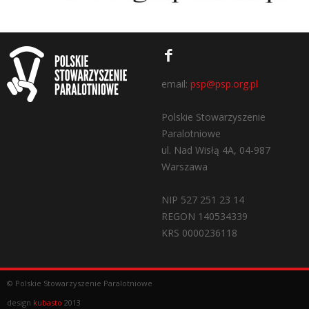
email:
psp@psp.org.pl
Polskie Stowarzyszenie
Paralotniowe
ul. Nad Wisłą 4A, 04-987
Warszawa
NIP 527 251 23 14
REGON 140534339
KRS 0000236118
© Polskie Stowarzyszenie Paralotniowe
design
kubasto
2013