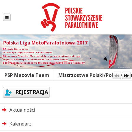
Polska Liga MotoParalotniowa 2017
5-7 maja Bartoszyce
27-28 maja Częstochowa - Pararudniki
3-4 czerwca Piastów, Memoriał Grzegorza Krzyżanowskiego
27-30 lipca Motoparalotniowe Mistrzostwa Polski
8-10 września Mikrolotowe Mistrzostwa Podlaskiego Kontakty
fot. Paweł Kozarzewski
PSP Mazovia Team
Mistrzostwa Polski/Polish Ope
REJESTRACJA
Aktualności
Kalendarz