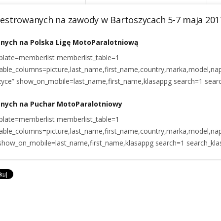
ejestrowanych na zawody w Bartoszycach 5-7 maja 201
anych na Polska Ligę MotoParalotniową
plate=memberlist memberlist_table=1
able_columns=picture,last_name,first_name,country,marka,model,n
yce” show_on_mobile=last_name,first_name,klasappg search=1 sear
anych na Puchar MotoParalotniowy
plate=memberlist memberlist_table=1
able_columns=picture,last_name,first_name,country,marka,model,n
show_on_mobile=last_name,first_name,klasappg search=1 search_kl