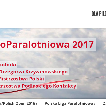
DLA PIL
toParalotniowa 2017
rudniki
 Grzegorza Krzyżanowskiego
Mistrzostwa Polski
trzostwa Podlaskiego Kontakty
i/Polish Open 2016
Polska Liga Paralotniowa
Z