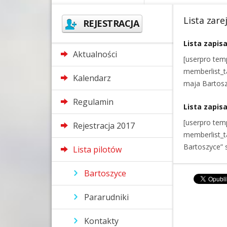
Lista zar
REJESTRACJA
Lista zapis
Aktualności
[userpro tem
memberlist_t
Kalendarz
maja Bartosz
Regulamin
Lista zapis
[userpro tem
Rejestracja 2017
memberlist_t
Bartoszyce” 
Lista pilotów
Bartoszyce
Pararudniki
Kontakty