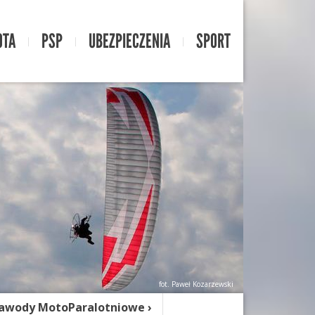
OTA
PSP
UBEZPIECZENIA
SPORT
fot. Paweł Kozarzewski
awody MotoParalotniowe