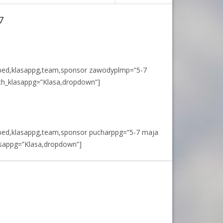
7
aped,klasappg,team,sponsor zawodyplmp=”5-7
ch_klasappg=”Klasa,dropdown”]
aped,klasappg,team,sponsor pucharppg=”5-7 maja
asappg=”Klasa,dropdown”]