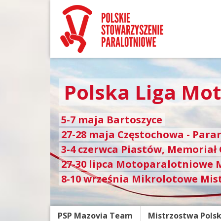
Polska Liga Mo
5-7 maja Bartoszyce
27-28 maja Częstochowa - Para
3-4 czerwca Piastów, Memoriał
27-30 lipca Motoparalotniowe 
8-10 września Mikrolotowe Mis
PSP Mazovia Team
Mistrzostwa Polsk