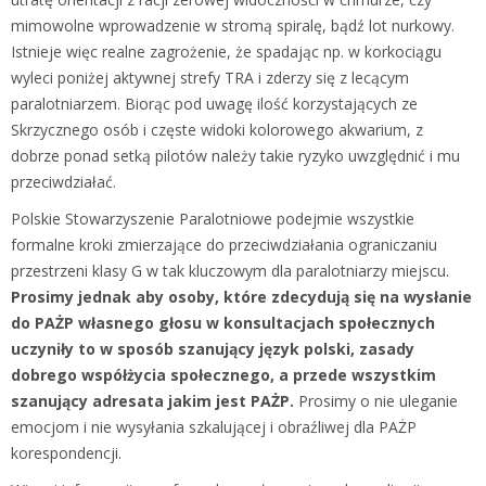
mimowolne wprowadzenie w stromą spiralę, bądź lot nurkowy.
Istnieje więc realne zagrożenie, że spadając np. w korkociągu
wyleci poniżej aktywnej strefy TRA i zderzy się z lecącym
paralotniarzem. Biorąc pod uwagę ilość korzystających ze
Skrzycznego osób i częste widoki kolorowego akwarium, z
dobrze ponad setką pilotów należy takie ryzyko uwzględnić i mu
przeciwdziałać.
Polskie Stowarzyszenie Paralotniowe podejmie wszystkie
formalne kroki zmierzające do przeciwdziałania ograniczaniu
przestrzeni klasy G w tak kluczowym dla paralotniarzy miejscu.
Prosimy jednak aby osoby, które zdecydują się na wysłanie
do PAŻP własnego głosu w konsultacjach społecznych
uczyniły to w sposób szanujący język polski, zasady
dobrego współżycia społecznego, a przede wszystkim
szanujący adresata jakim jest PAŻP.
Prosimy o nie uleganie
emocjom i nie wysyłania szkalującej i obraźliwej dla PAŻP
korespondencji.