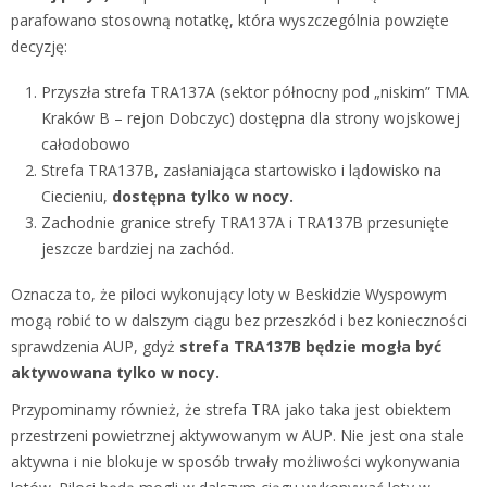
parafowano stosowną notatkę, która wyszczególnia powzięte
decyzję:
Przyszła strefa TRA137A (sektor północny pod „niskim” TMA
Kraków B – rejon Dobczyc) dostępna dla strony wojskowej
całodobowo
Strefa TRA137B, zasłaniająca startowisko i lądowisko na
Ciecieniu,
dostępna tylko w nocy.
Zachodnie granice strefy TRA137A i TRA137B przesunięte
jeszcze bardziej na zachód.
Oznacza to, że piloci wykonujący loty w Beskidzie Wyspowym
mogą robić to w dalszym ciągu bez przeszkód i bez konieczności
sprawdzenia AUP, gdyż
strefa TRA137B będzie mogła być
aktywowana tylko w nocy.
Przypominamy również, że strefa TRA jako taka jest obiektem
przestrzeni powietrznej aktywowanym w AUP. Nie jest ona stale
aktywna i nie blokuje w sposób trwały możliwości wykonywania