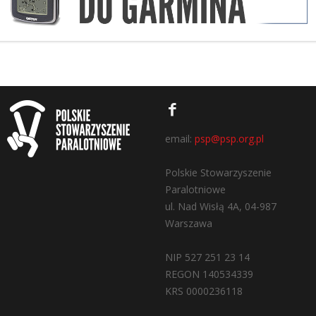
email:
psp@psp.org.pl
Polskie Stowarzyszenie
Paralotniowe
ul. Nad Wisłą 4A, 04-987
Warszawa
NIP 527 251 23 14
REGON 140534339
KRS 0000236118