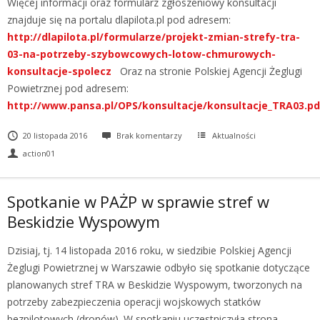
Więcej informacji oraz formularz zgłoszeniowy konsultacji
znajduje się na portalu dlapilota.pl pod adresem:
http://dlapilota.pl/formularze/projekt-zmian-strefy-tra-
03-na-potrzeby-szybowcowych-lotow-chmurowych-
konsultacje-spolecz
Oraz na stronie Polskiej Agencji Żeglugi
Powietrznej pod adresem:
http://www.pansa.pl/OPS/konsultacje/konsultacje_TRA03.pd
20 listopada 2016
Brak komentarzy
Aktualności
action01
Spotkanie w PAŻP w sprawie stref w
Beskidzie Wyspowym
Dzisiaj, tj. 14 listopada 2016 roku, w siedzibie Polskiej Agencji
Żeglugi Powietrznej w Warszawie odbyło się spotkanie dotyczące
planowanych stref TRA w Beskidzie Wyspowym, tworzonych na
potrzeby zabezpieczenia operacji wojskowych statków
bezpilotowych (dronów). W spotkaniu uczestniczyła strona