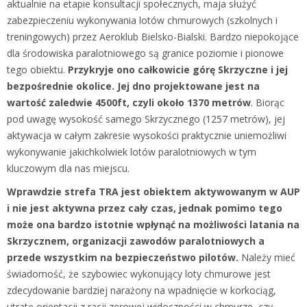
aktualnie na etapie konsultacji społecznych, maja służyć
zabezpieczeniu wykonywania lotów chmurowych (szkolnych i
treningowych) przez Aeroklub Bielsko-Bialski. Bardzo niepokojące
dla środowiska paralotniowego są granice poziomie i pionowe
tego obiektu.
Przykryje ono całkowicie górę Skrzyczne i jej
bezpośrednie okolice. Jej dno projektowane jest na
wartość zaledwie 4500ft, czyli około 1370 metrów
. Biorąc
pod uwagę wysokość samego Skrzycznego (1257 metrów), jej
aktywacja w całym zakresie wysokości praktycznie uniemożliwi
wykonywanie jakichkolwiek lotów paralotniowych w tym
kluczowym dla nas miejscu.
Wprawdzie strefa TRA jest obiektem aktywowanym w AUP
i nie jest aktywna przez cały czas, jednak pomimo tego
może ona bardzo istotnie wpłynąć na możliwości latania na
Skrzycznem, organizacji zawodów paralotniowych a
przede wszystkim na bezpieczeństwo pilotów.
Należy mieć
świadomość, że szybowiec wykonujący loty chmurowe jest
zdecydowanie bardziej narażony na wpadnięcie w korkociąg,
utratę orientacji z racji zerowej widoczności w chmurze, czy