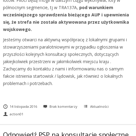
lotów. Piloci będą mogli w dalszym ciągu wykonywać loty w
północnym segmencie, tj w TRA137A,
pod warunkiem
wcześniejszego sprawdzenia bieżącego AUP i upewnienia
się, że strefa nie została aktywowana przez użytkownika
wojskowego.
Jesteśmy otwarci na aktywną współpracę z lokalnymi grupami i
stowarzyszeniami paralotniowymi w przypadku ogłoszenia w
przyszłości kolejnych konsultacji społecznych, dotyczących
jakiejkolwiek przestrzeni w jakimkolwiek miejscu kraju .
Zachęcamy do kontaktu z nami i informowaniu nas o samym
fakcie istnienia startowisk / lądowisk, jak również o lokalnych
problemach i potrzebach.
14 listopada 2016
Brak komentarzy
Aktualności
action01
Odpowiedź PSP na konsultacje społeczne