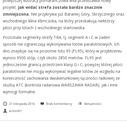
powyższej ilustracji pomarańczowa linia przedstawia nowy
projekt.
Jak widać strefa została bardzo znacznie
zmniejszona.
Nie przykrywa już Baraniej Góry, Skrzycznego oraz
wschodniego klina Klimczoka, na który przeskakują niektórzy
piloci przy lotach z wschodniego startowiska.
Pozostałe segmenty strefy TRA, tj. segment A i C w żaden
sposób nie ograniczają wykonywania lotów paralotniowych. Ich
dno znajduje się na poziomie lotu 95 (FL95), który w przybliżeniu
wynosi 9500 stóp, czyli około 2850 metrów. FL95 jest
jednocześnie granicą przestrzeni klasy G i C, powyżej której piloci
paralotniowi nie mogą wykonywać legalnie lotów ze względu na
konieczność zachowania dwukierunkowej łączności radiowej ze
służbą ATC (kontrola radarowa WARSZAWA RADAR), jak i inne
wymogi formalne.
21 listopada 2016
Brak komentarzy
Aktualności
action01