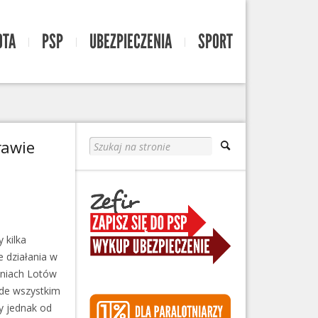
OTA
PSP
UBEZPIECZENIA
SPORT
rawie
 kilka
 działania w
eniach Lotów
ede wszystkim
y jednak od