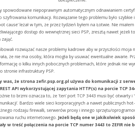
ły spowodowane niepoprawnym automatycznym odnawianiem certyf
 szyfrowania komunikacji. Rozwiązanie tego problemu było szybkie i 
oot cause’ leżał w tym, że przez tydzień byłem na Łotwie. Nie miałem
liwiającego dostęp do wewnętrznej sieci PSP, zresztą nawet jeżeli t
 zająć.
bowali rozwiązać nasze problemy kadrowe aby w przyszłości moja 
ła, że nie ma osoby, która mogła by usuwać ewentualne awarie. Prz
nformację o kilku innych pobocznych problemach, które jednak nie wyn
 stronie infrastruktury PSP.
 was, że strona zefir.psp.org.pl używa do komunikacji z ser
 REST API wykorzystującej zapytania HTTP(s) na porcie TCP 34
oźnie to brzmi oznacza to, że 'ten’ port TCP 3443 musi być otwarty i 
unikacji’. Bardzo wiele sieci korporacyjnych a nawet publicznych ho
żnego rodzaju firewalli, serwerów proxy i innego sprzętu/oprogram
ltrowania ruchu internetowego.
Jeżeli będą one w jakikolwiek spos
ały w treść połączenia na porcie TCP numer 3443 to ZEFIR nie 