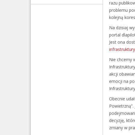
razu publikow
problemu pod
kolejną kore
Na dzisiaj w
portal dlapil
Jest ona dos
infrastruktu
Nie chcemy 
Infrastruktur
akcji obawiam
emocji na po
Infrastruktury
Obecnie udał
Powietrzną”.
podejmowania
decyzję, któ
zmiany w praw