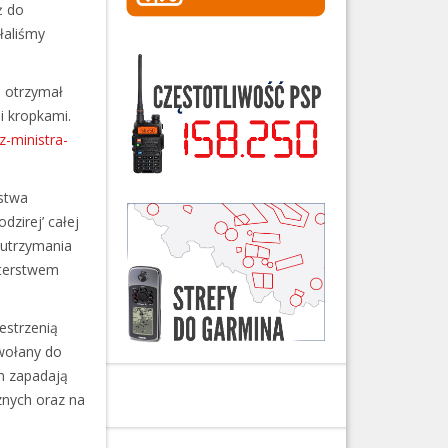
ż do
łaliśmy
ą otrzymał
i kropkami.
z-ministra-
stwa
dzirej’ całej
 utrzymania
sterstwem
estrzenią
wołany do
am zapadają
znych oraz na