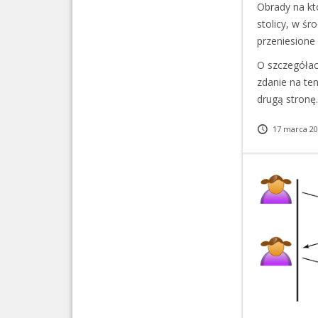
Obrady na kt
stolicy, w ś
przeniesione 
O szczegółac
zdanie na ten
drugą stronę
17 marca 20