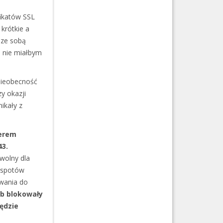
ikatów SSL
krótkie a
 ze sobą
o nie miałbym
nieobecność
y okazji
ikały z
werem
43.
'wolny dla
t-spotów
owania do
ób blokowały
będzie