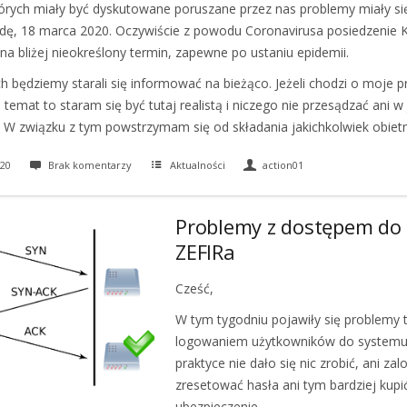
órych miały być dyskutowane poruszane przez nas problemy miały si
rodę, 18 marca 2020. Oczywiście z powodu Coronavirusa posiedzenie 
na bliżej nieokreślony termin, zapewne po ustaniu epidemii.
h będziemy starali się informować na bieżąco. Jeżeli chodzi o moje 
 temat to staram się być tutaj realistą i niczego nie przesądzać ani w
. W związku z tym powstrzymam się od składania jakichkolwiek obietn
20
Brak komentarzy
Aktualności
action01
Problemy z dostępem do
ZEFIRa
Cześć,
W tym tygodniu pojawiły się problemy 
logowaniem użytkowników do systemu
praktyce nie dało się nic zrobić, ani za
zresetować hasła ani tym bardziej kupi
ubezpieczenie.