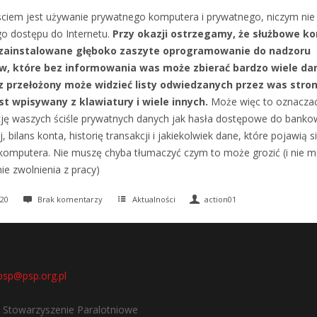
ciem jest używanie prywatnego komputera i prywatnego, niczym nie
o dostępu do Internetu.
Przy okazji ostrzegamy, że służbowe k
zainstalowane głęboko zaszyte oprogramowanie do nadzoru
, które bez informowania was może zbierać bardzo wiele dan
z przełożony może widzieć listy odwiedzanych przez was stron
st wpisywany z klawiatury i wiele innych.
Może więc to oznacza
ę waszych ściśle prywatnych danych jak hasła dostępowe do banko
j, bilans konta, historię transakcji i jakiekolwiek dane, które pojawią s
omputera. Nie muszę chyba tłumaczyć czym to może grozić (i nie 
ie zwolnienia z pracy)
20
Brak komentarzy
Aktualności
action01
psp@psp.org.pl
e Stowarzyszenie Paralotniowe