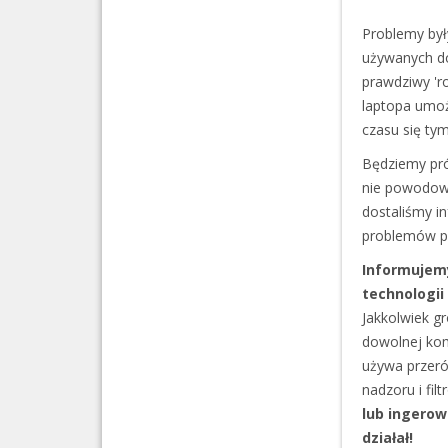
Problemy by
używanych do
prawdziwy 'r
laptopa umoż
czasu się tym
Będziemy pró
nie powodowa
dostaliśmy i
problemów po
Informujemy
technologii
Jakkolwiek gr
dowolnej kom
używa przeró
nadzoru i fi
lub ingerow
działał!