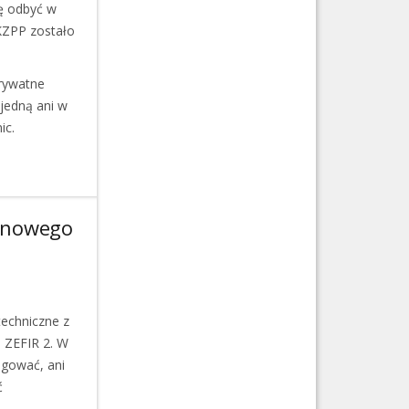
ę odbyć w
KZPP zostało
prywatne
 jedną ani w
ic.
 nowego
techniczne z
 ZEFIR 2. W
logować, ani
ć