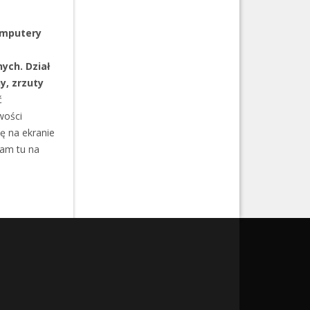
omputery
ych. Dział
y, zrzuty
ć
wości
ię na ekranie
mam tu na