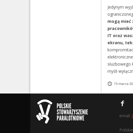
Jedynym wyjś
ograniczoneg
mogą mieć 
pracowników
IT oraz was
ekranu, tek
kompromitacj
elektroniczne
służbowego k
myśli wyłączn
15 marca 20
email:
Polski