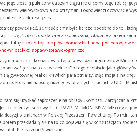
ać jego treści (i puki co w dalszym ciągu nie chcemy tego robić), gdy
eszliśmy wielowątkowo a po otrzymaniu odpowiedzi oczywiście wys
spondencję z nim związaną.
ystarczy powiedzieć, że treść pisma była bardzo podobna do tej, któr
ota.pl – część zdań została wręcz skopiowana, włącznie z przecinkami 
tępna tutaj:
https://dlapilota.pl/wiadomosci/ktl-aopa-poland/odpowied
ry-na-wniosek-ktl-aopa-w-sprawie-ogranicze
w tym momencie komentować tej odpowiedzi i argumentów Minister
y, ponieważ jest na to za wcześnie. Do tego osobiście jako główny 'wo
 się gwałtownej reakcji krewkich paralotniarzy, stąd moja silna chęć
ziomie, który nie napsuję niczego w obecnych relacjach z ULC i Mini
.
o nam się uzyskać zaproszenie na obrady „Komitetu Zarządzania Prz
 Jest to międzyresortowy (ULC, PAŻP, MI, MON, MSW, ME) organ po
 decyzji o zmianach w Polskiej Przestrzeni Powietrznej. To m.in. t
re potem przekładają się na to co pojawia się w konsultacjach społec
ie dot. Przestrzeni Powietrznej.