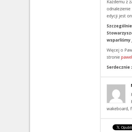
Każdemu z za
odnalezienie
edycji jest o
Szczególnie
Stowarzysze
wsparliśmy 
Więcej o Paw
stronie
pawel
Serdecznie 
wakeboard, f