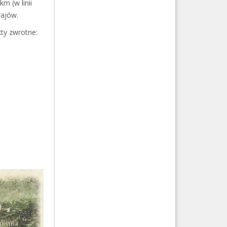
m (w linii
rajów.
ty zwrotne: