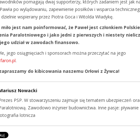
wodników pomagają dwaj supporterzy, których zadaniem jest jak n
 Pawła po wylądowaniu, zapewnienie posiłków i wsparcia techniczneg
n dzielnie wspierany przez Piotra Goca i Witolda Władykę.
 miło jest nam poinformować, że Paweł jest członkiem Polski
nia Paralotniowego i jako jedni z pierwszych i niestety nielic
jego udział w zawodach finansowo.
le, jego osiągnięciach i sponsorach można przeczytać na jego
faron.pl
.
zapraszamy do kibicowania naszemu Orłowi z Żywca!
Mariusz Nowacki
Prezes PSP. W stowarzyszeniu zajmuje się tematem ubezpieczeń ora
Paralotniową. Zawodowo inżynier budownictwa. Inne pasje: pływanie
otografia lotnicza