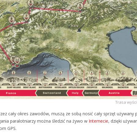
Trasa wyści
zez cały okres zawodów, muszą ze sobą nosić cały sprzęt używany p
gania paralotniarzy można śledzić na żywo w
Internecie
, dzięki używ
kom GPS.