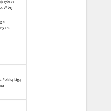
ajszybsze
o. W tej
ego
znych,
z Polską Ligą
 na