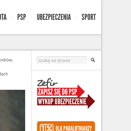
OTA
PSP
UBEZPIECZENIA
SPORT
łonków,
odach