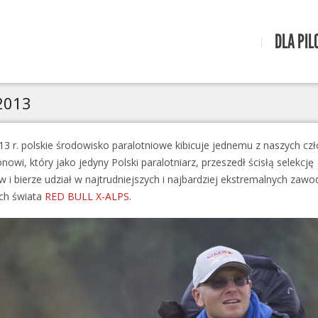
DLA PIL
 2013
013 r. polskie środowisko paralotniowe kibicuje jednemu z naszych cz
owi, który jako jedyny Polski paralotniarz, przeszedł ścisłą selekcję
 i bierze udział w najtrudniejszych i najbardziej ekstremalnych zaw
ch świata
RED BULL X-ALPS
.