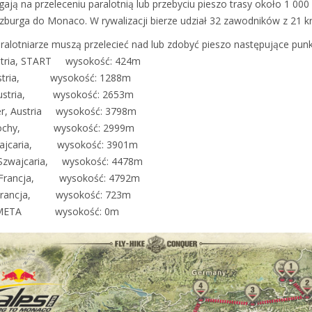
ją na przeleceniu paralotnią lub przebyciu pieszo trasy około 1 000 k
alzburga do Monaco. W rywalizacji bierze udział 32 zawodników z 21 k
ralotniarze muszą przelecieć nad lub zdobyć pieszo następujące punk
ustria, START wysokość: 424m
Austria, wysokość: 1288m
 Austria, wysokość: 2653m
er, Austria wysokość: 3798m
Włochy, wysokość: 2999m
zwajcaria, wysokość: 3901m
 Szwajcaria, wysokość: 4478m
, Francja, wysokość: 4792m
 Francja, wysokość: 723m
ETA wysokość: 0m