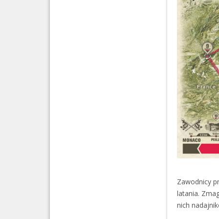
Zawodnicy pr
latania. Zma
nich nadajni