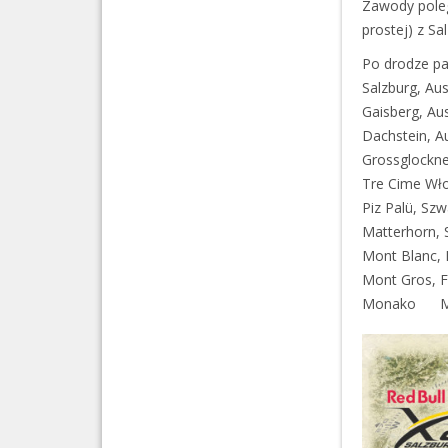
Zawody polega
prostej) z S
Po drodze pa
Salzburg, A
Gaisberg, 
Dachstein,
Grossglockn
Tre Cime 
Piz Palü, S
Matterhorn,
Mont Blanc
Mont Gros,
Monako M