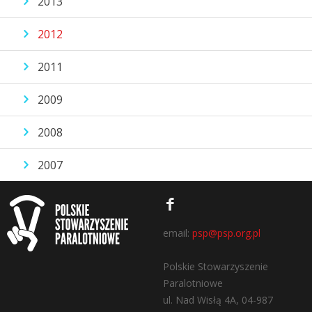
2013
2012
2011
2009
2008
2007
email:
psp@psp.org.pl
Polskie Stowarzyszenie
Paralotniowe
ul. Nad Wisłą 4A, 04-987