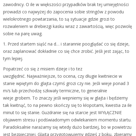
zawodnicy. O ile w większości przypadków brak tej umiejętności
prowadzi co najwyżej do zapocenia sobie stringów z powodu
wielokrotnego powtarzania, to są sytuacje gdzie grozi to
rozwaleniem w drebiezgi kasku wraz z zawartością, więc pozwolę
sobie na parę uwag.
1. Przed startem siąść na d… i starannie pooglądać co się dzieje,
oraz zaplanować dokładnie co się chce zrobić. Jeśli jest zając, to
tym lepiej.
Popatrzeć co się z misiem dzieje i to tez
uwzględnić. Najważniejsze, to ocena, czy długie kwitniecie w
stanie wpiętym do glajta czymś grozi czy nie. Jeśli wieje ponad 3
m/s lub przechodzę szkwały termiczne, to generalnie
wieje grobem. To znaczy jeśli wepniemy się w glajta i będziemy
tak kwitnąć, to na pewno skończy się to kłopotami, kwestia za ile
minut to się stanie. Guzdranie się na starcie jest WYŁĄCZNIE
objawem stresu i podświadomym odwlekaniem momentu startu.
Paradoksalnie narażamy się wtedy dużo bardziej, bo w powietrzu
jest bezpieczniej. Glajta przygotowujemy gdzieś z boku, zbieramy