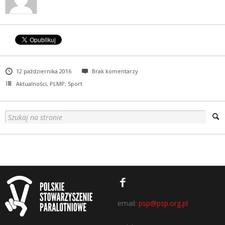
12 października 2016
Brak komentarzy
Aktualności
,
PLMP
,
Sport
email:
psp@psp.org.pl