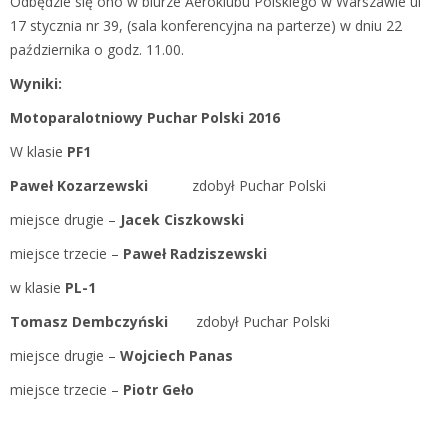
Odbędzie się ono w biurze Aeroklubu Polskiego w Warszawie ul
17 stycznia nr 39, (sala konferencyjna na parterze) w dniu 22
października o godz. 11.00.
Wyniki:
Motoparalotniowy Puchar Polski 2016
W klasie
PF1
Paweł Kozarzewski
zdobył Puchar Polski
miejsce drugie –
Jacek Ciszkowski
miejsce trzecie –
Paweł Radziszewski
w klasie
PL-1
Tomasz Dembczyński
zdobył Puchar Polski
miejsce drugie –
Wojciech Panas
miejsce trzecie –
Piotr Geło