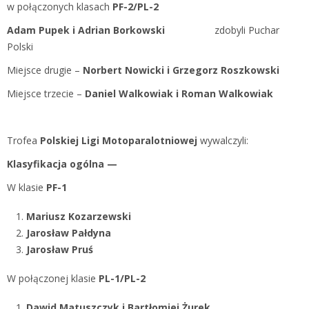
w połączonych klasach
PF-2/PL-2
Adam Pupek i Adrian Borkowski
zdobyli Puchar
Polski
Miejsce drugie –
Norbert Nowicki i Grzegorz Roszkowski
Miejsce trzecie –
Daniel Walkowiak i Roman Walkowiak
Trofea
Polskiej Ligi Motoparalotniowej
wywalczyli:
Klasyfikacja ogólna —
W klasie
PF-1
Mariusz Kozarzewski
Jarosław Pałdyna
Jarosław Pruś
W połączonej klasie
PL-1/PL-2
Dawid Matuszczyk i Bartłomiej Żurek