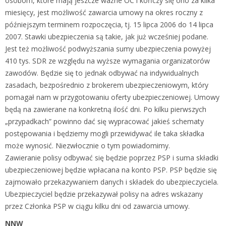
osobom, które mają jeszcze ważne OC i kończy się ono za kilka
miesięcy, jest możliwość zawarcia umowy na okres roczny z
późniejszym terminem rozpoczęcia, tj. 15 lipca 2006 do 14 lipca
2007. Stawki ubezpieczenia są takie, jak już wcześniej podane.
Jest też możliwość podwyższania sumy ubezpieczenia powyżej
410 tys. SDR ze względu na wyższe wymagania organizatorów
zawodów. Będzie się to jednak odbywać na indywidualnych
zasadach, bezpośrednio z brokerem ubezpieczeniowym, który
pomagał nam w przygotowaniu oferty ubezpieczeniowej. Umowy
będą na zawierane na konkretną ilość dni. Po kilku pierwszych
„przypadkach” powinno dać się wypracować jakieś schematy
postępowania i będziemy mogli przewidywać ile taka składka
może wynosić. Niezwłocznie o tym powiadomimy.
Zawieranie polisy odbywać się będzie poprzez PSP i suma składki
ubezpieczeniowej będzie wpłacana na konto PSP. PSP będzie się
zajmowało przekazywaniem danych i składek do ubezpieczyciela.
Ubezpieczyciel będzie przekazywał polisy na adres wskazany
przez Członka PSP w ciągu kilku dni od zawarcia umowy.
NNW