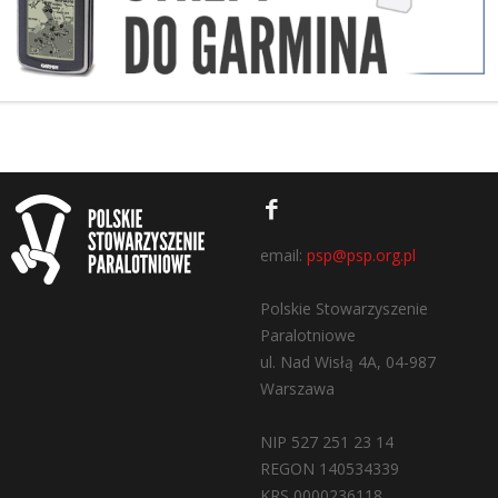
email:
psp@psp.org.pl
Polskie Stowarzyszenie
Paralotniowe
ul. Nad Wisłą 4A, 04-987
Warszawa
NIP 527 251 23 14
REGON 140534339
KRS 0000236118