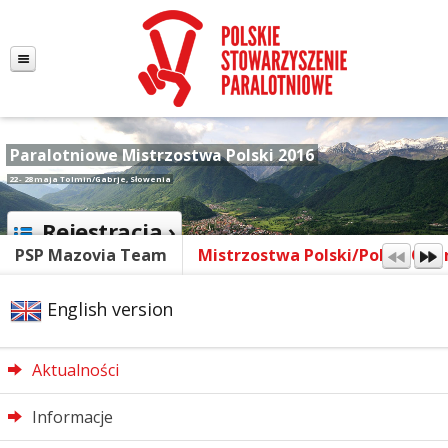
Paralotniowe Mistrzostwa Polski 2016
22 - 28 maja Tolmin/Gabrje, Słowenia
Rejestracja ›
PSP Mazovia Team
Mistrzostwa Polski/Polish Ope
English version
Aktualności
Informacje