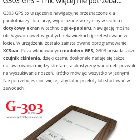
G303 GPS – i nic więcej nie potrzeba…
G303 GPS to urządzenie nawigacyjne przeznaczone dla
paralotniarzy i lotniarzy, wyposażone w czytelny w słońcu i
dotykowy ekran
w technologii
e-papieru
. Nawigację można
obsługiwać nawet w grubych rękawiczkach (przetestowane w
locie). W urządzeniu zostało zainstalowane oprogramowanie
XCSoar
. Poza wbudowanym
modułem GPS
, G303 posiada także
czujnik ciśnienia
,
dzięki czemu doskonale nadaje się także
do lawirowania między strefami, a akustyczny wariometr pozwoli
na wyszukiwanie noszeń. Krótko mówiąc: wszystko w jednym!
Nie potrzebujesz nic więcej, aby latać przeloty lub startować w
zawodach.