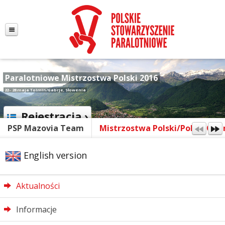
Paralotniowe Mistrzostwa Polski 2016
22 - 28 maja Tolmin/Gabrje, Słowenia
Rejestracja ›
PSP Mazovia Team
Mistrzostwa Polski/Polish Ope
English version
Aktualności
Informacje