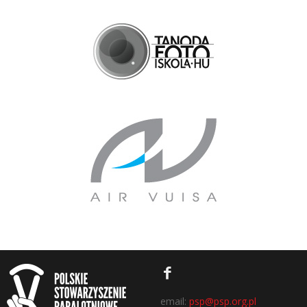
email:
psp@psp.org.pl