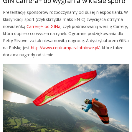
GIN Carrera+ do wygrania w klasie sport!
Prezentację sponsorów rozpoczynamy od dużej niespodzianki. W
klasyfikacji sport (czyli skrzydła maks EN-C) zwycięzca otrzyma
nowiuteńką
Carrerę+ od GINa
, czyli podrasowaną wersję Carrery,
która dopiero co wyszła na rynek. Ogromne podziękowania dla
Petry Slivovej za tak niesamowitą nagrodę. A dystrybutorem GINa
na Polskę jest
http://www.
centrumparalotniowe.pl/
, które także
dorzuca nagrody od siebie.