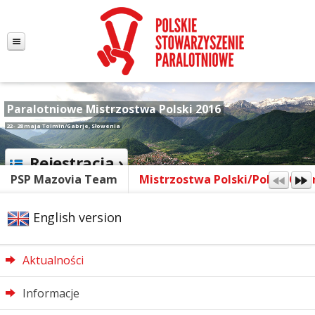
Paralotniowe Mistrzostwa Polski 2016
22 - 28 maja Tolmin/Gabrje, Słowenia
Rejestracja ›
PSP Mazovia Team
Mistrzostwa Polski/Polish Ope
English version
Aktualności
Informacje