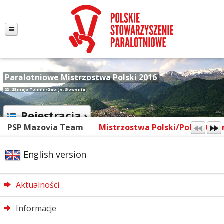
Paralotniowe Mistrzostwa Polski 2016
22 - 28 maja Tolmin/Gabrje, Słowenia
Rejestracja ›
PSP Mazovia Team
Mistrzostwa Polski/Polish Ope
English version
Aktualności
Informacje