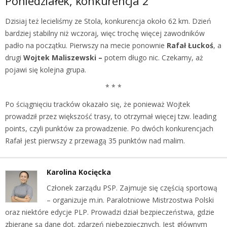
Poniedziałek, konkurencja 2
Dzisiaj też lecieliśmy ze Stola, konkurencja około 62 km. Dzień
bardziej stabilny niż wczoraj, więc trochę więcej zawodników
padło na początku. Pierwszy na mecie ponownie
Rafał Łuckoś
, a
drugi
Wojtek Maliszewski –
potem długo nic. Czekamy, aż
pojawi się kolejna grupa.
* * *
Po ściągnięciu tracków okazało się, że ponieważ Wojtek
prowadził przez większość trasy, to otrzymał więcej tzw. leading
points, czyli punktów za prowadzenie. Po dwóch konkurencjach
Rafał jest pierwszy z przewagą 35 punktów nad malim.
Karolina Kocięcka
Członek zarządu PSP. Zajmuje się częścią sportową
– organizuje m.in. Paralotniowe Mistrzostwa Polski
oraz niektóre edycje PLP. Prowadzi dział bezpieczeństwa, gdzie
zbierane są dane dot. zdarzeń niebezpiecznych. Jest głównym