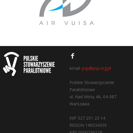
email:
psp@psp.org.pl
Polskie Stowarzyszenie
Paralotniowe
ul. Nad Wisłą 4A, 04-987
Warszawa
NIP 527 251 23 14
REGON 140534339
KRS 0000236118