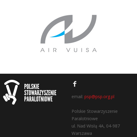
email:
psp@psp.org.pl
Polskie Stowarzyszenie
Paralotniowe
ul. Nad Wisłą 4A, 04-987
Warszawa