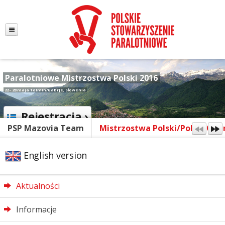
Paralotniowe Mistrzostwa Polski 2016
22 - 28 maja Tolmin/Gabrje, Słowenia
Rejestracja ›
PSP Mazovia Team
Mistrzostwa Polski/Polish Ope
English version
Aktualności
Informacje