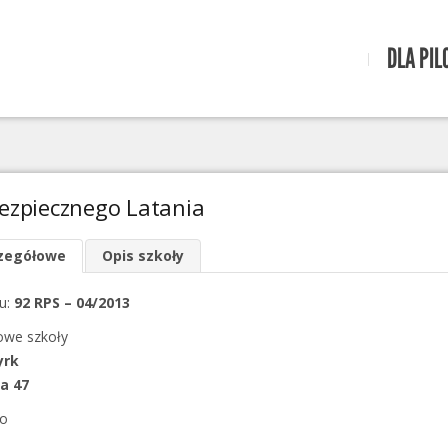
DLA PIL
ezpiecznego Latania
zegółowe
Opis szkoły
u:
92 RPS – 04/2013
owe szkoły
yrk
ka 47
o