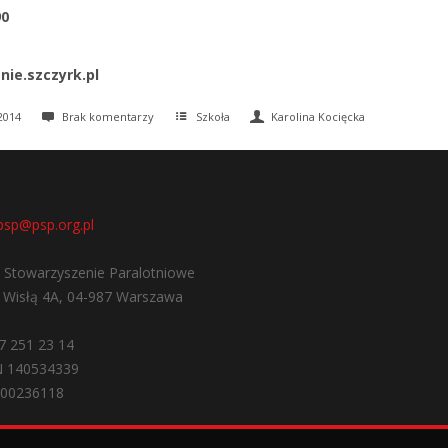
90
nie.szczyrk.pl
2014
Brak komentarzy
Szkoła
Karolina Kocięcka
psp@psp.org.pl
e Stowarzyszenie Paralotniowe
d Wisłą 4A, 04-987 Warszawa
7 251 23 14
 140534339
000236118