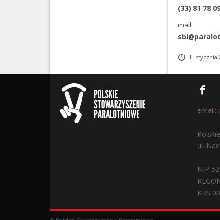
(33) 81 78 0
mail
sbl@paralot
11 stycznia 
email:
Polski
ul. Na
NIP 52
REGON
KRS 0
© Polskie Stowarzyszenie Paralotniowe