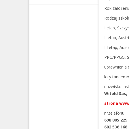
Rok założen
Rodzaj szkol
I etap, Szczy
II etap, Aust
III etap, Aus
PPG/PPGG, S
uprawnienia 
loty tandem
nazwisko ins
Witold Sas,
strona ww
nr.telefonu
698 805 229
602 536 168