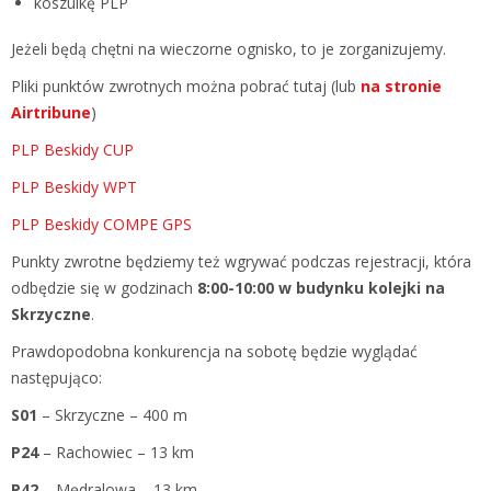
koszulkę PLP
Jeżeli będą chętni na wieczorne ognisko, to je zorganizujemy.
Pliki punktów zwrotnych można pobrać tutaj (lub
na stronie
Airtribune
)
PLP Beskidy CUP
PLP Beskidy WPT
PLP Beskidy COMPE GPS
Punkty zwrotne będziemy też wgrywać podczas rejestracji, która
odbędzie się w godzinach
8:00-10:00 w budynku kolejki na
Skrzyczne
.
Prawdopodobna konkurencja na sobotę będzie wyglądać
następująco:
S01
– Skrzyczne – 400 m
P24
– Rachowiec – 13 km
P42
– Mędralowa – 13 km