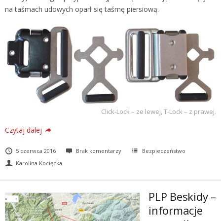
na taśmach udowych oparł się taśmę piersiową.
Click-Lock – ze lewej, T-Lock – z prawej.
Czytaj dalej
5 czerwca 2016
Brak komentarzy
Bezpieczeństwo
Karolina Kocięcka
PLP Beskidy –
informacje