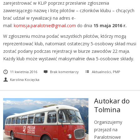
zarejestrować w KLiP poprzez przesłanie zgłoszenia
zawierającego nazwę i listę pilotów – członków klubu – chcących
brać udział w rywalizacji na adres e-
mail:
komisja.paralotnie@gmail.com
do dnia
15 maja 2016 r.
W zgłoszeniu można podać wszystkich pilotów, którzy mogą
reprezentować klub, natomiast ostateczny 5-osobowy skład musi
zostać podany podczas rejestracji w biurze zawodów 22 maja.
Każdy klub może wystawić maksymalnie dwa 5-osobowe składy.
11 kwietnia 2016
Brak komentarzy
Aktualności
,
PMP
Karolina Kocięcka
Autokar do
Tolmina
Organizujemy
przejazd na
Paralotniowe