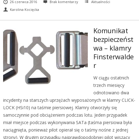
26 czerwca 2016
Brak komentarzy
Aktualności
Karolina Kocięcka
Komunikat
bezpieczeńst
wa – klamry
Finsterwalde
r
W ciągu ostatnich
trzech miesięcy
odnotowano dwa
incydenty na starszych uprzężach wyposażonych w klamry CLICK-
LOCK (HSi10) na taśmie piersiowej. Klamry otworzyły się
samoczynnie pod obciążeniem podczas lotu. Jeden przypadek
miał miejsce podczas wykonywania SATa (taśma piersiowa była
naciągnięta, ponieważ pilot opierał się o taśmy nośne z jednej
strony). W drugim przypadku najprawdopodobniej pilot wiszący