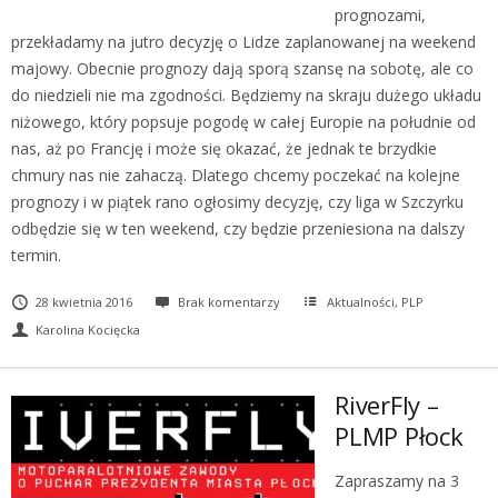
prognozami,
przekładamy na jutro decyzję o Lidze zaplanowanej na weekend
majowy. Obecnie prognozy dają sporą szansę na sobotę, ale co
do niedzieli nie ma zgodności. Będziemy na skraju dużego układu
niżowego, który popsuje pogodę w całej Europie na południe od
nas, aż po Francję i może się okazać, że jednak te brzydkie
chmury nas nie zahaczą. Dlatego chcemy poczekać na kolejne
prognozy i w piątek rano ogłosimy decyzję, czy liga w Szczyrku
odbędzie się w ten weekend, czy będzie przeniesiona na dalszy
termin.
28 kwietnia 2016
Brak komentarzy
Aktualności
,
PLP
Karolina Kocięcka
RiverFly –
PLMP Płock
Zapraszamy na 3