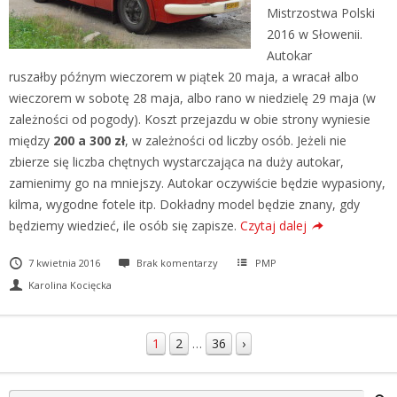
Mistrzostwa Polski
2016 w Słowenii.
Autokar
ruszałby późnym wieczorem w piątek 20 maja, a wracał albo
wieczorem w sobotę 28 maja, albo rano w niedzielę 29 maja (w
zależności od pogody). Koszt przejazdu w obie strony wyniesie
między
200 a 300 zł
, w zależności od liczby osób. Jeżeli nie
zbierze się liczba chętnych wystarczająca na duży autokar,
zamienimy go na mniejszy. Autokar oczywiście będzie wypasiony,
kilma, wygodne fotele itp. Dokładny model będzie znany, gdy
będziemy wiedzieć, ile osób się zapisze.
Czytaj dalej
7 kwietnia 2016
Brak komentarzy
PMP
Karolina Kocięcka
1
2
…
36
›