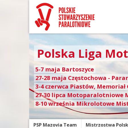
Polska Liga Mo
5-7 maja Bartoszyce
27-28 maja Częstochowa - Para
3-4 czerwca Piastów, Memoriał
27-30 lipca Motoparalotniowe 
8-10 września Mikrolotowe Mis
PSP Mazovia Team
Mistrzostwa Polsk