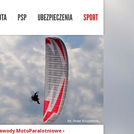
OTA
PSP
UBEZPIECZENIA
SPORT
fot. Paweł Kozarzewski
awody MotoParalotniowe