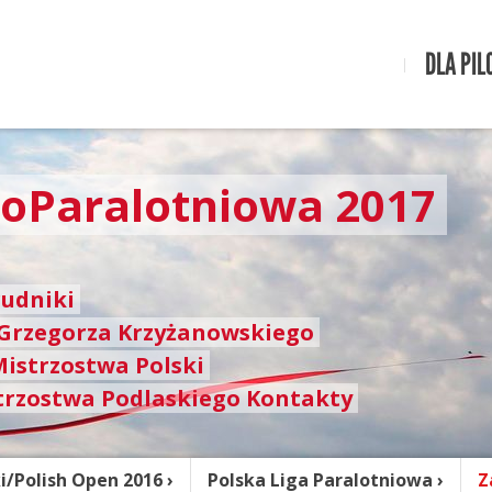
DLA PIL
toParalotniowa 2017
rudniki
 Grzegorza Krzyżanowskiego
Mistrzostwa Polski
trzostwa Podlaskiego Kontakty
i/Polish Open 2016
Polska Liga Paralotniowa
Z