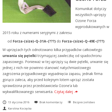
Komunikat dotyczy
wszystkich uprzęży
Ozone Forza
wyprodukowanych w
2015 roku z numerami seryjnymi z zakresu
od
Forza-(size)-Q-31A-(???)
do
Forza-(size)-Q-49E-(???)
W uprzężach tych odnotowano kilka przypadków całkowitego
urwania się pętelki
trzymającej zawleczkę od spadochronu
zapasowego. Ponieważ w tej uprzęży są dwie pętelki, urwanie się
jednej z nich nie powinno stanowić natychmiastowego
zagrożenia przypadkowego wypadnięcia zapasu, jednak firma
gorąco zaleca, aby przed kolejnym lotem uprząż została
sprawdzona przez przedstawiciela Ozone’a lub
wykwalifikowanego serwisanta.
Czytaj dalej
13 stycznia 2016
Brak komentarzy
Bezpieczeństwo
Karolina Kocięcka