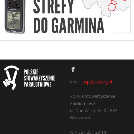
email:
psp@psp.org.pl
Polskie Stowarzyszenie
Paralotniowe
ul. Nad Wisłą 4A, 04-987
Warszawa
NIP 527 251 23 14