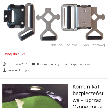
Click-Lock – ze lewej, T-Lock – z prawej.
Czytaj dalej
5 czerwca 2016
Brak komentarzy
Bezpieczeństwo
Karolina Kocięcka
Komunikat
bezpieczeńst
wa – uprząż
Ozone Forza