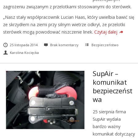
zagrożeniu związanym z przelotkami stosowanymi do sterówek.
„Nasz stały współpracownik Lucian Haas, który uwielbia bawić się
ze skrzydłem na ziemi przy silnym wietrze odkrył, że przelotki
sterówek mogą powodować niszczenie linek.
Czytaj dalej
25 listopada 2014
Brak komentarzy
Bezpieczeństwo
Karolina Kocięcka
SupAir –
komunikat
bezpieczeńst
wa
25 sierpnia firma
SupAir wydała
bardzo ważny
komunikat dotyczący