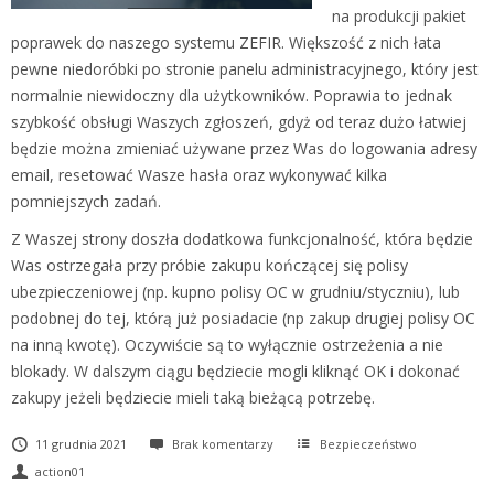
na produkcji pakiet
poprawek do naszego systemu ZEFIR. Większość z nich łata
pewne niedoróbki po stronie panelu administracyjnego, który jest
normalnie niewidoczny dla użytkowników. Poprawia to jednak
szybkość obsługi Waszych zgłoszeń, gdyż od teraz dużo łatwiej
będzie można zmieniać używane przez Was do logowania adresy
email, resetować Wasze hasła oraz wykonywać kilka
pomniejszych zadań.
Z Waszej strony doszła dodatkowa funkcjonalność, która będzie
Was ostrzegała przy próbie zakupu kończącej się polisy
ubezpieczeniowej (np. kupno polisy OC w grudniu/styczniu), lub
podobnej do tej, którą już posiadacie (np zakup drugiej polisy OC
na inną kwotę). Oczywiście są to wyłącznie ostrzeżenia a nie
blokady. W dalszym ciągu będziecie mogli kliknąć OK i dokonać
zakupy jeżeli będziecie mieli taką bieżącą potrzebę.
11 grudnia 2021
Brak komentarzy
Bezpieczeństwo
action01