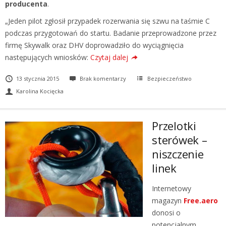
producenta
.
„Jeden pilot zgłosił przypadek rozerwania się szwu na taśmie C
podczas przygotowań do startu. Badanie przeprowadzone przez
firmę Skywalk oraz DHV doprowadziło do wyciągnięcia
następujących wniosków:
Czytaj dalej
13 stycznia 2015
Brak komentarzy
Bezpieczeństwo
Karolina Kocięcka
Przelotki
sterówek –
niszczenie
linek
Internetowy
magazyn
Free.aero
donosi o
potencjalnym