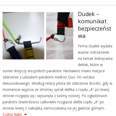
Dudek –
komunikat
bezpieczeńst
wa
Firma Dudek wydała
ważne ostrzeżenie
na temat dokręcania
deltek, które w
sumie dotyczy wszystkich paralotni. Niedawno miało miejsce
zdarzenie z udziałem paralotni Hadron Duo 34 i wózka
dwuosobowego. Według relacji pilota do zdarzenia doszło, gdy w
momencie wyjścia ze stromej spirali deltka z rzędu „A” po lewej
stronie rozgięła się i wysunęła z taśmy nośnej. Po oględzinach
paralotni stwierdzono całkowite rozgięcie deltki rzędu „A” po
stronie lewej z nakrętką zamocowaną na jej gwincie górnym.
Czytaj dalej