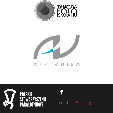
email:
psp@psp.org.pl