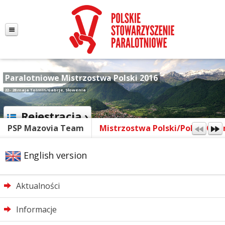
Paralotniowe Mistrzostwa Polski 2016
22 - 28 maja Tolmin/Gabrje, Słowenia
Rejestracja ›
PSP Mazovia Team
Mistrzostwa Polski/Polish Ope
English version
Aktualności
Informacje