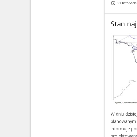
21 listopada
Stan naj
W dniu dzisi
planowanym w
informuje por
projektowane