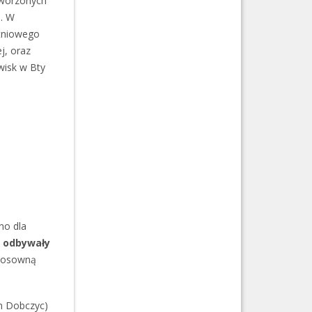
tworzonych
). W
otniowego
j, oraz
wisk w Bty
no dla
 odbywały
tosowną
n Dobczyc)