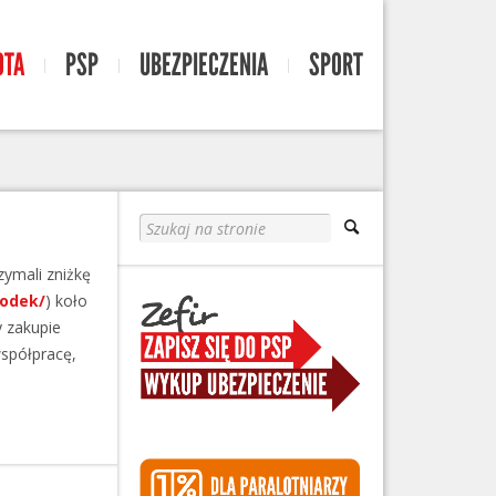
OTA
PSP
UBEZPIECZENIA
SPORT
zymali zniżkę
rodek/
) koło
y zakupie
współpracę,