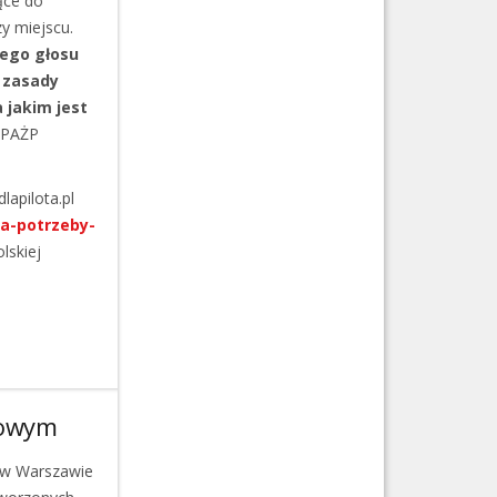
ące do
zy miejscu.
nego głosu
, zasady
 jakim jest
a PAŻP
lapilota.pl
na-potrzeby-
lskiej
powym
ej w Warszawie