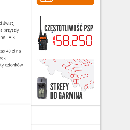
 świąt) i
a przyszły
na FAIki,
zas 40 zł na
adki
sty członków