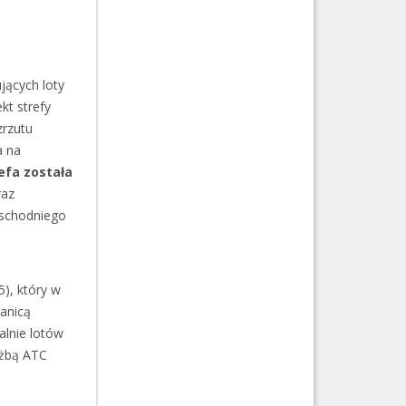
jących loty
t strefy
zrzutu
a na
efa została
raz
 wschodniego
5), który w
ranicą
alnie lotów
użbą ATC