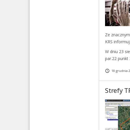
Ze znacznym 
KRS informuj
W dniu 23 si
par.22 punkt
18 grudnia 
Strefy T