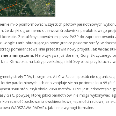
miernie miło poinformować wszystkich pilotów paralotniowych wykonu
m, że dzięki ogromnemu odzewowi środowiska paralotniowego projek
ł korekcie. Zostaliśmy upoważnieni przez PAŻP do zaprezentowania 
 Google Earth obrazującego nowe granice poziome strefy. Widoczn
ustracji pomarańczowa linia przedstawia nowy projekt.
Jak widać str
znie zmniejszona.
Nie przykrywa już Baraniej Góry, Skrzycznego o
lina Klimczoka, na który przeskakują niektórzy piloci przy lotach z
gmenty strefy TRA, tj. segment A i C w żaden sposób nie ograniczają
lotów paralotniowych. Ich dno znajduje się na poziomie lotu 95 (FL9
wynosi 9500 stóp, czyli około 2850 metrów. FL95 jest jednocześnie g
lasy G i C, powyżej której piloci paralotniowi nie mogą wykonywać leg
a konieczność zachowania dwukierunkowej łączności radiowej ze sł
darowa WARSZAWA RADAR), jak i inne wymogi formalne.