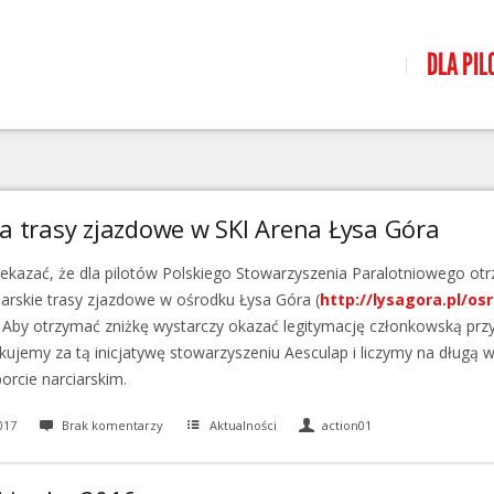
DLA PIL
a trasy zjazdowe w SKI Arena Łysa Góra
ekazać, że dla pilotów Polskiego Stowarzyszenia Paralotniowego otr
iarskie trasy zjazdowe w ośrodku Łysa Góra (
http://lysagora.pl/os
y. Aby otrzymać zniżkę wystarczy okazać legitymację członkowską prz
ękujemy za tą inicjatywę stowarzyszeniu Aesculap i liczymy na długą 
porcie narciarskim.
017
Brak komentarzy
Aktualności
action01