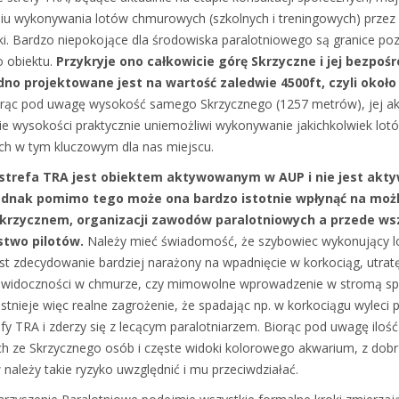
iu wykonywania lotów chmurowych (szkolnych i treningowych) przez
ski. Bardzo niepokojące dla środowiska paralotniowego są granice poz
 obiektu.
Przykryje ono całkowicie górę Skrzyczne i jej bezpoś
j dno projektowane jest na wartość zaledwie 4500ft, czyli około
orąc pod uwagę wysokość samego Skrzycznego (1257 metrów), jej a
ie wysokości praktycznie uniemożliwi wykonywanie jakichkolwiek lot
ch w tym kluczowym dla nas miejscu.
strefa TRA jest obiektem aktywowanym w AUP i nie jest akt
jednak pomimo tego może ona bardzo istotnie wpłynąć na możl
Skrzycznem, organizacji zawodów paralotniowych a przede ws
stwo pilotów.
Należy mieć świadomość, że szybowiec wykonujący l
t zdecydowanie bardziej narażony na wpadnięcie w korkociąg, utratę 
j widoczności w chmurze, czy mimowolne wprowadzenie w stromą spi
Istnieje więc realne zagrożenie, że spadając np. w korkociągu wyleci 
fy TRA i zderzy się z lecącym paralotniarzem. Biorąc pod uwagę ilość
ch ze Skrzycznego osób i częste widoki kolorowego akwarium, z dob
 należy takie ryzyko uwzględnić i mu przeciwdziałać.