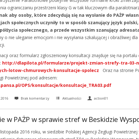
arzyszenie Paralotniowe podejmie wszystkie formalne kroki zmierzaj
nia ograniczaniu przestrzeni klasy G w tak kluczowym dla paralotniar
nak aby osoby, które zdecydują się na wysłanie do PAŻP włas
jach społecznych uczyniły to w sposób szanujący język polski
ółżycia społecznego, a przede wszystkim szanujący adresata
y o nie uleganie emocjom i nie wysyłania szkalującej i obraźliwej dl
ji.
acji oraz formularz zgłoszeniowy konsultacji znajduje się na portalu d
:
http://dlapilota.pl/formularze/projekt-zmian-strefy-tra-03-
ch-lotow-chmurowych-konsultacje-spolecz
Oraz na stronie Po
ugi Powietrznej pod adresem:
pansa.pl/OPS/konsultacje/konsultacje_TRA03.pdf
 2016
Brak komentarzy
Aktualności
action01
ie w PAŻP w sprawie stref w Beskidzie Wys
14 listopada 2016 roku, w siedzibie Polskiej Agencji Żeglugi Powietrzn