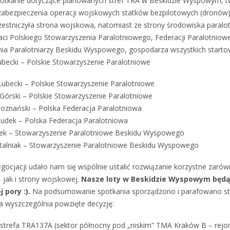
potkanie dotyczące planowanych stref TRA w Beskidzie Wyspowym, 
zabezpieczenia operacji wojskowych statków bezpilotowych (dronów
zestniczyła strona wojskowa, natomiast ze strony środowiska paral
gaci Polskiego Stowarzyszenia Paralotniowego, Federacji Paralotniowe
ia Paralotniarzy Beskidu Wyspowego, gospodarza wszystkich starto
becki – Polskie Stowarzyszenie Paralotniowe
ubecki – Polskie Stowarzyszenie Paralotniowe
Górski – Polskie Stowarzyszenie Paralotniowe
znański – Polska Federacja Paralotniowa
dek – Polska Federacja Paralotniowa
mek – Stowarzyszenie Paralotniowe Beskidu Wyspowego
talniak – Stowarzyszenie Paralotniowe Beskidu Wyspowego
gocjacji udało nam się wspólnie ustalić rozwiązanie korzystne zarów
, jak i strony wojskowej.
Nasze loty w Beskidzie Wyspowym będą
j pory :).
Na podsumowanie spotkania sporządzono i parafowano s
ra wyszczególnia powzięte decyzję:
 strefa TRA137A (sektor północny pod „niskim” TMA Kraków B – rejo