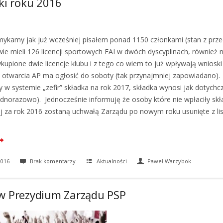
ki roku 2016
ykamy jak już wcześniej pisałem ponad 1150 członkami (stan z przed
ie mieli 126 licencji sportowych FAI w dwóch dyscyplinach, również n
upione dwie licencje klubu i z tego co wiem to już wpływają wnioski 
n otwarcia AP ma ogłosić do soboty (tak przynajmniej zapowiadano).
y w systemie „zefir” składka na rok 2017, składka wynosi jak dotychc
jednorazowo). Jednocześnie informuję że osoby które nie wpłaciły skł
j za rok 2016 zostaną uchwałą Zarządu po nowym roku usunięte z li
2016
Brak komentarzy
Aktualności
Paweł Warzybok
w Prezydium Zarządu PSP