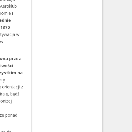
 Aeroklub
iomie i
rednie
 1370
ktywacja w
ów
ywna przez
iwości
zystkim na
oty
orientacji z
ralę, bądź
poniżej
rze ponad