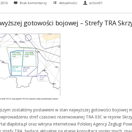
 2016
Brak komentarzy
Aktualności
action01
wyższej gotowości bojowej – Strefy TRA Skrz
ejszym zostaliśmy postawieni w stan najwyższej gotowości bojowej i
prowadzeniu stref czasowo rezerwowanej TRA 03C w rejonie Skrzy
tal dlapilota.pl oraz witryna internetowa Polskiej Agencji Żeglugi Pow
 strefy TRA, będące aktualnie na etapie konsultacji społecznych, maj