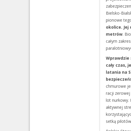
zabezpieczen
Bielsko-Bial
pionowe tego
okolice. Je
metrów
. Bi
całym zakres
paralotniowy
Wprawdzie 
cały czas, 
latania na 
bezpieczeń
chmurowe jes
racji zerowe
lot nurkowy. 
aktywnej stre
korzystający
setką pilotów