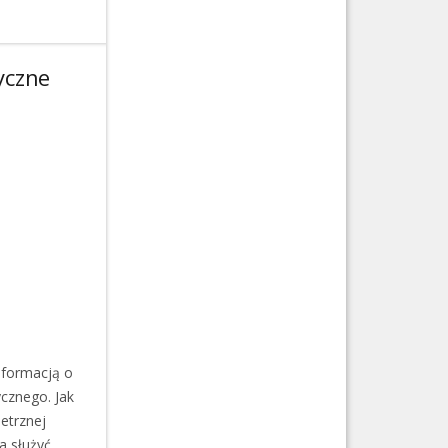
yczne
nformacją o
cznego. Jak
ietrznej
a służyć