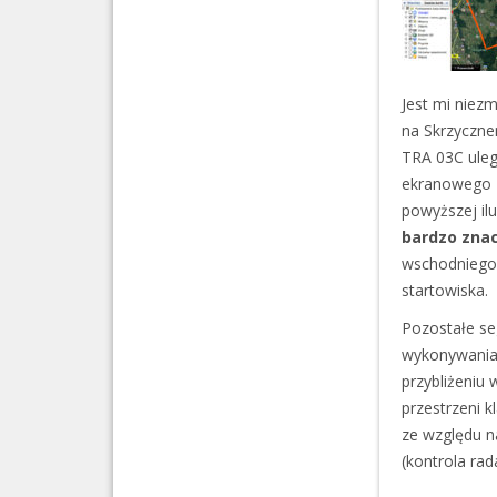
Jest mi niez
na Skrzyczne
TRA 03C uleg
ekranowego z
powyższej il
bardzo znac
wschodniego k
startowiska.
Pozostałe se
wykonywania 
przybliżeniu 
przestrzeni k
ze względu n
(kontrola ra