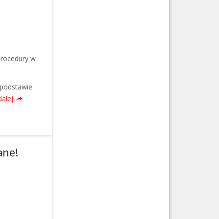
procedury w
 podstawie
dalej
ane!