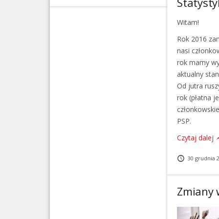
Statysty
Witam!
Rok 2016 zam
nasi członkow
rok mamy wyk
aktualny sta
Od jutra rusz
rok (płatna 
członkowskie
PSP.
Czytaj dalej
30 grudnia 
Zmiany 