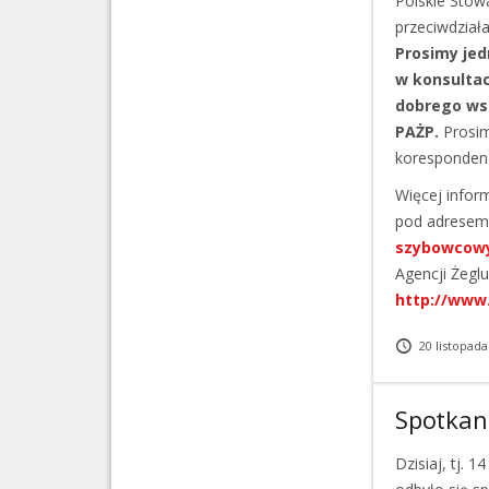
Polskie Stow
przeciwdziała
Prosimy jed
w konsultac
dobrego wsp
PAŻP.
Prosim
korespondenc
Więcej inform
pod adresem
szybowcowy
Agencji Żegl
http://www.
20 listopada
Spotkan
Dzisiaj, tj. 