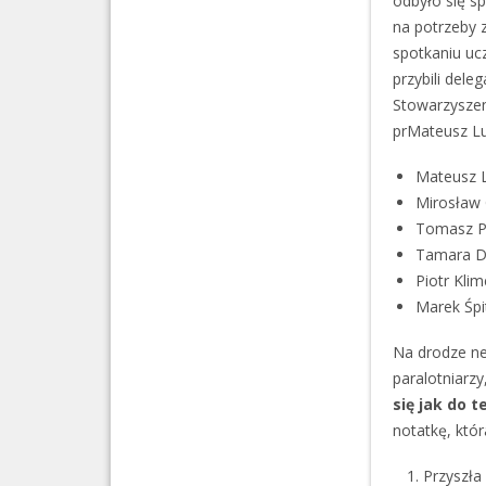
odbyło się s
na potrzeby 
spotkaniu uc
przybili dele
Stowarzyszen
prMateusz Lu
Mateusz L
Mirosław 
Tomasz Po
Tamara Du
Piotr Kli
Marek Śpi
Na drodze ne
paralotniarzy
się jak do te
notatkę, któ
Przyszła