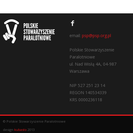
email:
psp@psp.org.pl
Polskie Stowarzyszenie
Paralotniowe
ul. Nad Wisłą 4A, 04-987
Warszawa
NIP 527 251 23 14
REGON 140534339
KRS 0000236118
© Polskie Stowarzyszenie Paralotniowe
design
kubasto
2013