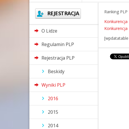
Ranking PLP 
REJESTRACJA
Konkurencja 
Konkurencja 
O Lidze
[wpdatatable
Regulamin PLP
Rejestracja PLP
Beskidy
Wyniki PLP
2016
2015
2014