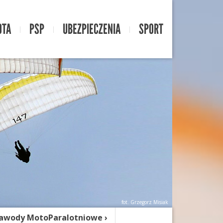
OTA
PSP
UBEZPIECZENIA
SPORT
fot. Grzegorz Misiak
awody MotoParalotniowe