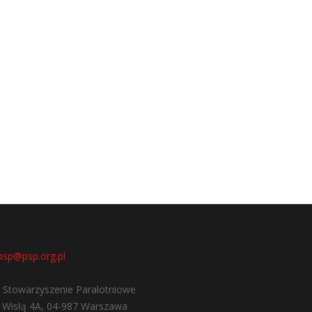
psp@psp.org.pl
e Stowarzyszenie Paralotniowe
d Wisłą 4A, 04-987 Warszawa