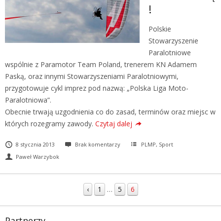
!
Polskie
Stowarzyszenie
Paralotniowe
wspólnie z Paramotor Team Poland, trenerem KN Adamem
Paską, oraz innymi Stowarzyszeniami Paralotniowymi,
przygotowuje cykl imprez pod nazwą: „Polska Liga Moto-
Paralotniowa”.
Obecnie trwają uzgodnienia co do zasad, terminów oraz miejsc w
których rozegramy zawody.
Czytaj dalej
8 stycznia 2013
Brak komentarzy
PLMP
,
Sport
Paweł Warzybok
‹
1
…
5
6
Partnerzy