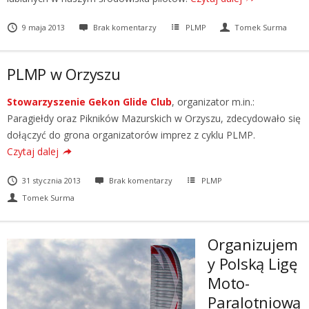
9 maja 2013
Brak komentarzy
PLMP
Tomek Surma
PLMP w Orzyszu
Stowarzyszenie Gekon Glide Club
, organizator m.in.:
Paragiełdy oraz Pikników Mazurskich w Orzyszu, zdecydowało się
dołączyć do grona organizatorów imprez z cyklu PLMP.
Czytaj dalej
31 stycznia 2013
Brak komentarzy
PLMP
Tomek Surma
Organizujem
y Polską Ligę
Moto-
Paralotniową