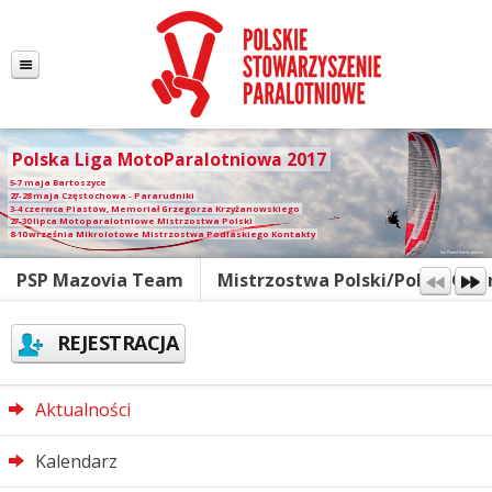
Polska Liga MotoParalotniowa 2017
5-7 maja Bartoszyce
27-28 maja Częstochowa - Pararudniki
3-4 czerwca Piastów, Memoriał Grzegorza Krzyżanowskiego
27-30 lipca Motoparalotniowe Mistrzostwa Polski
8-10 września Mikrolotowe Mistrzostwa Podlaskiego Kontakty
fot. Paweł Kozarzewski
PSP Mazovia Team
Mistrzostwa Polski/Polish Ope
REJESTRACJA
Aktualności
Kalendarz