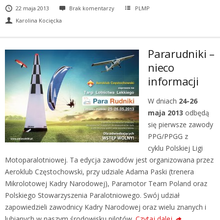
22 maja 2013
Brak komentarzy
PLMP
Karolina Kocięcka
Pararudniki –
nieco
informacji
W dniach
24-26
maja 2013
odbędą
się pierwsze zawody
PPG/PPGG z
cyklu Polskiej Ligi
Motoparalotniowej. Ta edycja zawodów jest organizowana przez
Aeroklub Częstochowski, przy udziale Adama Paski (trenera
Mikrolotowej Kadry Narodowej), Paramotor Team Poland oraz
Polskiego Stowarzyszenia Paralotniowego. Swój udział
zapowiedzieli zawodnicy Kadry Narodowej oraz wielu znanych i
lubianych w naszym środowisku pilotów.
Czytaj dalej