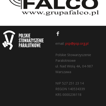
email:
psp@psp.org.pl
Polskie Stowarzyszenie
Paralotniowe
ul. Nad Wisłą 4A, 04-987
Warszawa
NIP 527 251 23 14
REGON 140534339
KRS 0000236118