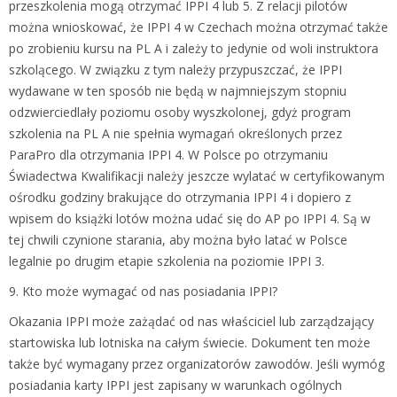
przeszkolenia mogą otrzymać IPPI 4 lub 5. Z relacji pilotów
można wnioskować, że IPPI 4 w Czechach można otrzymać także
po zrobieniu kursu na PL A i zależy to jedynie od woli instruktora
szkolącego. W związku z tym należy przypuszczać, że IPPI
wydawane w ten sposób nie będą w najmniejszym stopniu
odzwierciedlały poziomu osoby wyszkolonej, gdyż program
szkolenia na PL A nie spełnia wymagań określonych przez
ParaPro dla otrzymania IPPI 4. W Polsce po otrzymaniu
Świadectwa Kwalifikacji należy jeszcze wylatać w certyfikowanym
ośrodku godziny brakujące do otrzymania IPPI 4 i dopiero z
wpisem do książki lotów można udać się do AP po IPPI 4. Są w
tej chwili czynione starania, aby można było latać w Polsce
legalnie po drugim etapie szkolenia na poziomie IPPI 3.
9. Kto może wymagać od nas posiadania IPPI?
Okazania IPPI może zażądać od nas właściciel lub zarządzający
startowiska lub lotniska na całym świecie. Dokument ten może
także być wymagany przez organizatorów zawodów. Jeśli wymóg
posiadania karty IPPI jest zapisany w warunkach ogólnych