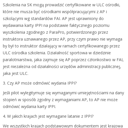
Szkolenia na SK mogą prowadzić certyfikowane w ULC ośrodki,
które nie musza być ośrodkami współpracującymi z AP i
szkolącymi wg standardów FAI. AP jest uprawniony do
wydawania karty IPPI na podstawie faktycznego poziomu
wyszkolenia zgodnego z ParaPro, potwierdzonego przez
instruktora uznawanego przez AP, przy czym prawo nie wymaga
by był to instruktor działający w ramach certyfikowanego przez
ULC ośrodka szkolenia. Działalność sportowa w dziedzinie
paralotniarstwa, jaka zajmuje się AP poprzez członkostwo w FAI,
jest niezależna od działalności urzędów administracji publicznej,
jaka jest ULC.
3. Czy AP może odmówić wydania IPPI?
Jeśli pilot wylegitymuje się wymaganymi umiejętnościami na dany
stopień w sposób zgodny z wymaganiami AP, to AP nie może
odmówić wydania karty IPPI.
4. W jakich krajach jest wymagane latanie z IPPI?
We wszystkich krajach podstawowym dokumentem jest krajowa