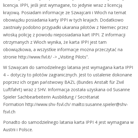
licencja. IPPI, jeśli jest wymagane, to jedynie wraz z licencją
krajową. Posiadam informacje ze Szwajcarii i Włoch na temat
obowiązku posiadania karty IPPI w tych krajach. Dodatkowo
zaistniały podobno przypadki ukarania pilotów z Niemiec przez
włoską policję z powodu nieposiadania kart IPPI. Z informacji
otrzymanych z Włoch wynika, że karta IPPI jest tam
obowiązkowa, a wszystkie informacje można przeczytać na
stronie http://www.fivl.it/ -> „Visiting Pilots”.
W Szwajcarii do samodzielnego latania jest wymagana karta IPPI
4 – dotyczy to pilotów zagranicznych. Jest to ustalenie dokonane
poprzez ich organ państwowy BAZL (Bundes Anstalt für Zivil
Luftfahrt) wraz z SHV. Informacja została uzyskana od Susanne
Spieler Sachbearbeiterin Ausbildung / Secrétariat
Formation http://www.shv-fsvl.ch/ mailto:susanne.spieler@shv-
fsvl.ch
Ponadto do samodzielnego latania karta IPPI 4 jest wymagana w
Austrii i Polsce.