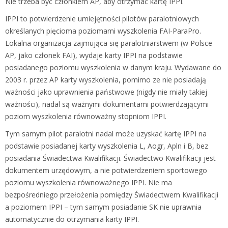
Nie trzeba być członkiem AP, aby otrzymać kartę IPPI.
IPPI to potwierdzenie umiejętności pilotów paralotniowych
określanych pięcioma poziomami wyszkolenia FAI-ParaPro.
Lokalna organizacja zajmująca się paralotniarstwem (w Polsce
AP, jako członek FAI), wydaje karty IPPI na podstawie
posiadanego poziomu wyszkolenia w danym kraju. Wydawane do
2003 r. przez AP karty wyszkolenia, pomimo ze nie posiadają
ważności jako uprawnienia państwowe (nigdy nie miały takiej
ważności), nadal są ważnymi dokumentami potwierdzającymi
poziom wyszkolenia równoważny stopniom IPPI.
Tym samym pilot paralotni nadal może uzyskać kartę IPPI na
podstawie posiadanej karty wyszkolenia L, Aogr, Apln i B, bez
posiadania Świadectwa Kwalifikacji. Świadectwo Kwalifikacji jest
dokumentem urzędowym, a nie potwierdzeniem sportowego
poziomu wyszkolenia równoważnego IPPI. Nie ma
bezpośredniego przełożenia pomiędzy Świadectwem Kwalifikacji
a poziomem IPPI – tym samym posiadanie SK nie uprawnia
automatycznie do otrzymania karty IPPI.