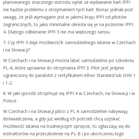
planowanego znacznego wzrostu opłat za wydawanie kart IPPI
nie będzie problemu z otrzymaniem tych kart. Biorąc jednak pod
uwagę, że jeśli wymagane jest w jakimś kraju IPPI od pilotów
zagranicznych, to jako minimalne określa się je na poziomie IPPI
4. Dlatego odbieranie IPPI 3 nie ma większego sensu.
7. Czy IPPI 3 daje możliwość8. samodzielnego latania w Czechach
i na Słowacji?
W Czechach i na Słowacji można latać samodzielnie po szkoleniu
PL-A, które uprawnia do otrzymania IPPI 3. Pilot jest jedynie
ograniczony do paralotni z certyfikatem Afnor Standard lub DHV 1
i 1-2.
8. W jaki sposób otrzymuje się IPPI 4 w Czechach, na Słowacji i w
Polsce.
W Czechach i na Słowacji piloci z PL A samodzielnie nabywają
doświadczenia, a gdy już według ich potrzeb chcą uzyskać
możliwość latania na trudniejszym sprzęcie, to zgłaszają się do
instruktorów na przeszkolenie na PL-B i po ukończeniu tego