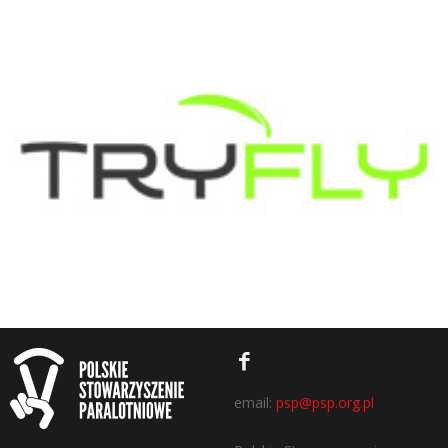
email:
psp@psp.org.pl