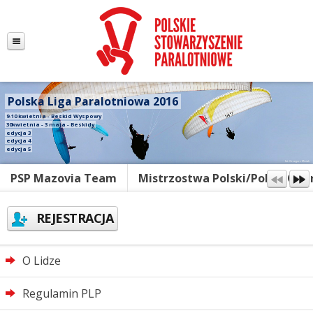
Polska Liga Paralotniowa 2016
9-10 kwietnia - Beskid Wyspowy
30kwietnia - 3 maja - Beskidy
edycja 3
edycja 4
edycja 5
fot. Grzegorz Misiak
PSP Mazovia Team
Mistrzostwa Polski/Polish Ope
REJESTRACJA
O Lidze
Regulamin PLP