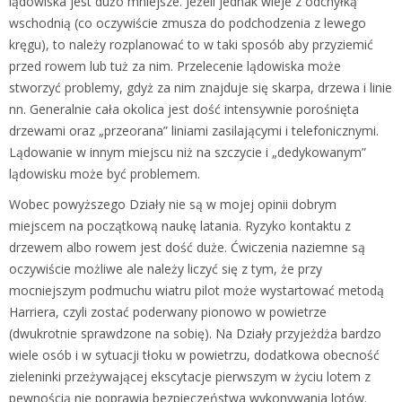
lądowiska jest dużo mniejsze. Jeżeli jednak wieje z odchyłką
wschodnią (co oczywiście zmusza do podchodzenia z lewego
kręgu), to należy rozplanować to w taki sposób aby przyziemić
przed rowem lub tuż za nim. Przelecenie lądowiska może
stworzyć problemy, gdyż za nim znajduje się skarpa, drzewa i linie
nn. Generalnie cała okolica jest dość intensywnie porośnięta
drzewami oraz „przeorana” liniami zasilającymi i telefonicznymi.
Lądowanie w innym miejscu niż na szczycie i „dedykowanym”
lądowisku może być problemem.
Wobec powyższego Działy nie są w mojej opinii dobrym
miejscem na początkową naukę latania. Ryzyko kontaktu z
drzewem albo rowem jest dość duże. Ćwiczenia naziemne są
oczywiście możliwe ale należy liczyć się z tym, że przy
mocniejszym podmuchu wiatru pilot może wystartować metodą
Harriera, czyli zostać poderwany pionowo w powietrze
(dwukrotnie sprawdzone na sobię). Na Działy przyjeżdża bardzo
wiele osób i w sytuacji tłoku w powietrzu, dodatkowa obecność
zieleninki przeżywającej ekscytacje pierwszym w życiu lotem z
pewnością nie poprawia bezpieczeństwa wykonywania lotów.