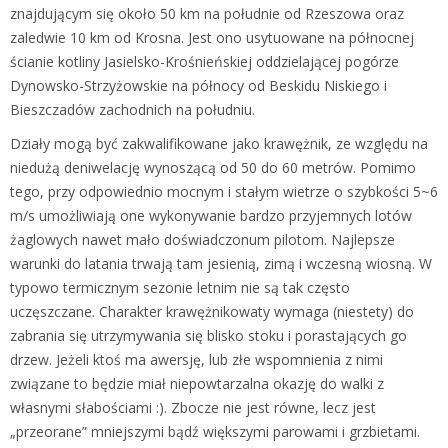
znajdującym się około 50 km na południe od Rzeszowa oraz
zaledwie 10 km od Krosna. Jest ono usytuowane na północnej
ścianie kotliny Jasielsko-Krośnieńskiej oddzielającej pogórze
Dynowsko-Strzyżowskie na północy od Beskidu Niskiego i
Bieszczadów zachodnich na południu.
Działy mogą być zakwalifikowane jako krawężnik, ze względu na
niedużą deniwelację wynoszącą od 50 do 60 metrów. Pomimo
tego, przy odpowiednio mocnym i stałym wietrze o szybkości 5~6
m/s umożliwiają one wykonywanie bardzo przyjemnych lotów
żaglowych nawet mało doświadczonum pilotom. Najlepsze
warunki do latania trwają tam jesienią, zimą i wczesną wiosną. W
typowo termicznym sezonie letnim nie są tak często
uczęszczane. Charakter krawężnikowaty wymaga (niestety) do
zabrania się utrzymywania się blisko stoku i porastających go
drzew. Jeżeli ktoś ma awersję, lub złe wspomnienia z nimi
związane to będzie miał niepowtarzalna okazję do walki z
własnymi słabościami :). Zbocze nie jest równe, lecz jest
„przeorane” mniejszymi bądź większymi parowami i grzbietami.