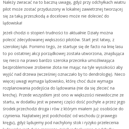
Należy zwracać na to baczną uwagę, gdyż przy odchyłkach wiatru
pilot może zostać przyduszony w lokalnej zawietrznej tworzącej
się za taką przeszkodą a docelowo może nie dolecieć do
lądowiska!
Jeżeli chodzi o stopień trudności to aktualnie Działy można
polecić zdecydowanej większości pilotów. Start jest łatwy, z
szerokiej łąki. Pomimo tego, że startuje się de facto na linię lasu
to po ostatniej akcji porządkowej została utworzona, znajdująca
się nieco na prawo bardzo szeroka przecinka umożliwiająca
bezproblemowe zrobienie zlota nie mając na tyle wysokości aby
wyjść nad drzewa (wcześniej oznaczało by to dendrologię). Nieco
więcej uwagi wymaga lądowisko, którę choć duże wymaga
rozplanowania podejścia do lądowania (nie da się zlecieć na
krechę). Przede wszystkim jest ono w większości niewidoczne ze
startu, w dodatku jest w pewnej części dość pochyłe a przez jego
środek przechodzi droga i rów z którym miałem już osobiście do
czynienia. Najłatwiej jest podchodzić od wschodu (z prawego
kręgu), gdyż lądujemy pod nachylony stok i ryzyko przelecenia