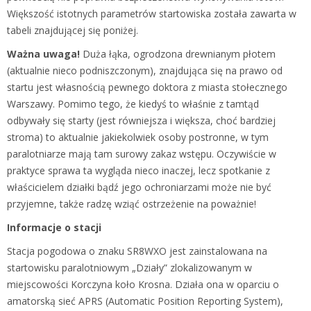
Większość istotnych parametrów startowiska została zawarta w
tabeli znajdującej się poniżej.
Ważna uwaga!
Duża łąka, ogrodzona drewnianym płotem
(aktualnie nieco podniszczonym), znajdująca się na prawo od
startu jest własnością pewnego doktora z miasta stołecznego
Warszawy. Pomimo tego, że kiedyś to właśnie z tamtąd
odbywały się starty (jest równiejsza i większa, choć bardziej
stroma) to aktualnie jakiekolwiek osoby postronne, w tym
paralotniarze mają tam surowy zakaz wstępu. Oczywiście w
praktyce sprawa ta wygląda nieco inaczej, lecz spotkanie z
właścicielem działki bądź jego ochroniarzami może nie być
przyjemne, także radzę wziąć ostrzeżenie na poważnie!
Informacje o stacji
Stacja pogodowa o znaku SR8WXO jest zainstalowana na
startowisku paralotniowym „Działy” zlokalizowanym w
miejscowości Korczyna koło Krosna. Działa ona w oparciu o
amatorską sieć APRS (Automatic Position Reporting System),