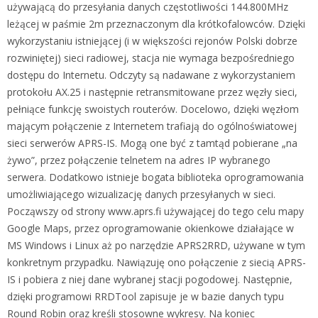
używającą do przesyłania danych częstotliwości 144.800MHz
leżącej w paśmie 2m przeznaczonym dla krótkofalowców. Dzięki
wykorzystaniu istniejącej (i w większości rejonów Polski dobrze
rozwiniętej) sieci radiowej, stacja nie wymaga bezpośredniego
dostępu do Internetu. Odczyty są nadawane z wykorzystaniem
protokołu AX.25 i następnie retransmitowane przez węzły sieci,
pełniące funkcję swoistych routerów. Docelowo, dzięki węzłom
mającym połączenie z Internetem trafiają do ogólnoświatowej
sieci serwerów APRS-IS. Mogą one być z tamtąd pobierane „na
żywo”, przez połączenie telnetem na adres IP wybranego
serwera. Dodatkowo istnieje bogata biblioteka oprogramowania
umożliwiającego wizualizację danych przesyłanych w sieci.
Począwszy od strony www.aprs.fi używającej do tego celu mapy
Google Maps, przez oprogramowanie okienkowe działające w
MS Windows i Linux aż po narzędzie APRS2RRD, używane w tym
konkretnym przypadku. Nawiązuję ono połączenie z siecią APRS-
IS i pobiera z niej dane wybranej stacji pogodowej. Następnie,
dzięki programowi RRDTool zapisuje je w bazie danych typu
Round Robin oraz kreśli stosowne wykresy. Na koniec